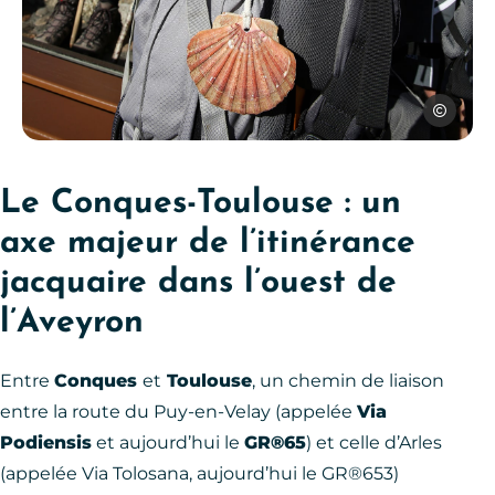
Jérôme Mo
Jeunes pèlerins sur le chemin de Compostelle, © Jérôme 
Le Conques-Toulouse : un
axe majeur de l’itinérance
jacquaire dans l’ouest de
l’Aveyron
Entre
Conques
et
Toulouse
, un chemin de liaison
entre la route du Puy-en-Velay (appelée
Via
Podiensis
et aujourd’hui le
GR®65
) et celle d’Arles
(appelée Via Tolosana, aujourd’hui le GR®653)