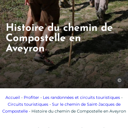
Histoire du chemin de
Compostelle en
Aveyron
Jérôme
Accueil
-
Profiter
-
Les randonnées et circuits touristiques
-
Circuits touristiques
-
Sur le chemin de Saint-Jacques de
Compostelle
-
Histoire du chemin de Compostelle en Aveyron