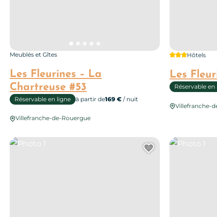
3 étoiles
Meublés et Gîtes
Hôtels
Les Fleurines – La
Les Fleur
Chartreuse #53
Réservable en 
Réservable en ligne
à partir de
169 €
/ nuit
Villefranche-
Villefranche-de-Rouergue
Photo 1
Photo 1
Ajouter cett