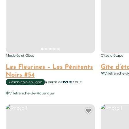
Meublés et Gîtes
Gîtes d’étape
Les Fleurines – Les Pénitents
Gîte d’ét
Villefranche-
Noirs #54
Réservable en ligne
à partir de
159 €
/ nuit
Villefranche-de-Rouergue
Photo 1
Photo 1
Ajouter cett