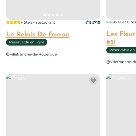
4 étoiles
Meublés et Gîtes
Hôtels – restaurant
8.7/10
Les Fleur
Le Relais De Farrou
#51
Réservable en ligne
Réservable en 
Villefranche-de-Rouergue
Villefranche-
Photo 1
Photo 1
Ajouter cett