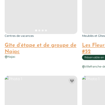
Centres de vacances
Meublés et Gîtes
Gîte d’étape et de groupe de
Les Fleu
Najac
#52
Najac
Réservable en 
Villefranche-
Photo 1
Photo 1
Ajouter cett