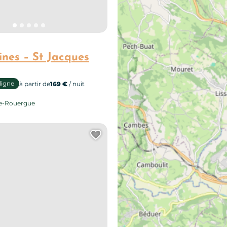
ines – St Jacques
ligne
à partir de
169 €
/ nuit
de-Rouergue
e page au carnet de voyage ?
Ajouter cette page au 