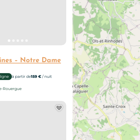
rines – Notre Dame
ligne
à partir de
159 €
/ nuit
de-Rouergue
e page au carnet de voyage ?
Ajouter cette page au 