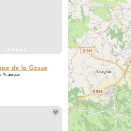
ape de la Gasse
de-Rouergue
e page au carnet de voyage ?
Ajouter cette page au 