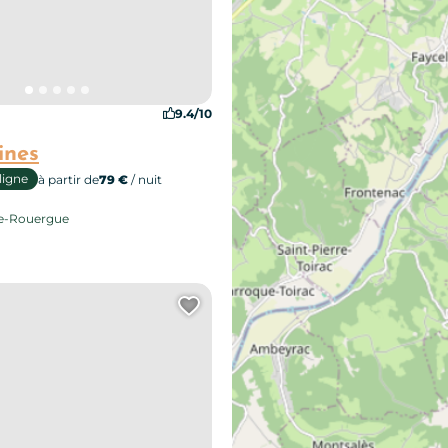
9.4/10
ines
ligne
à partir de
79 €
/ nuit
de-Rouergue
e page au carnet de voyage ?
Ajouter cette page au 