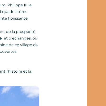
i Philippe III le
f quadrilatères
te florissante.
nt de la prospérité
le
et d’échanges, où
moine de ce village du
couvertes
nt l’histoire et la