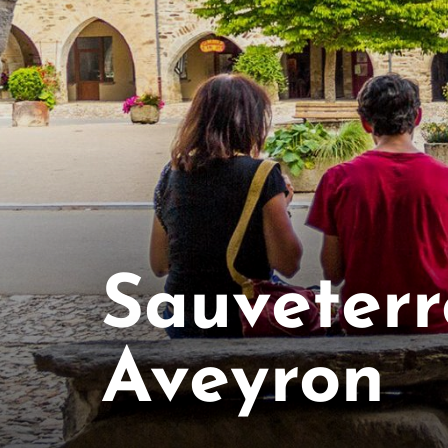
Sauveterr
Aveyron