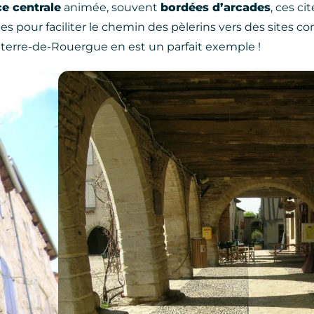
ce centrale
animée, souvent
bordées d’arcades
, ces ci
s pour faciliter le chemin des pèlerins vers des sites 
terre-de-Rouergue en est un parfait exemple !