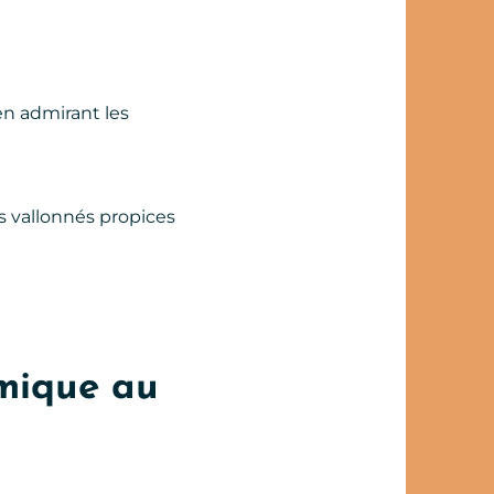
en admirant les
s vallonnés propices
omique au