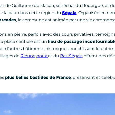
on de Guillaume de Macon, sénéchal du Rouergue, et du ro
ir la paix dans cette région du
Ségala
. Organisée en neu
’arcades
, la commune est animée par une vie commerçan
ns en pierre, parfois avec des cours privatives, témoigna
La place centrale est un
lieu de passage incontournab
le, et d’autres bâtiments historiques enrichissent le patri
illages de
Rieupeyroux
et du
Bas-Ségala
offrent des dé
des
plus belles bastides de France
, préservant et célébra