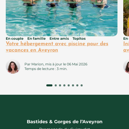
En couple
En famille
Entre amis
Topitos
En
Votre hébergement avec piscine pour des
In
vacances en Aveyron
av
Par Marion, mis à jour le 06 Mai 2026
Temps de lecture : 3 min.
Bastides & Gorges de l’Aveyron