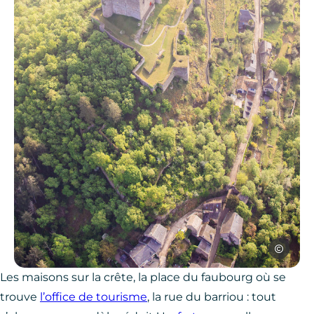
Les Conte
Forteresse de Najac, © Les Conteurs
Les maisons sur la crête, la place du faubourg où se
trouve
l’office de tourisme
, la rue du barriou : tout