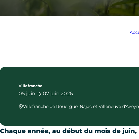
Accu
Villefranche
05
juin
07
juin
2026
Villefranche de Rouergue, Najac et Villeneuve d'Avey
Chaque année, au début du mois de juin,