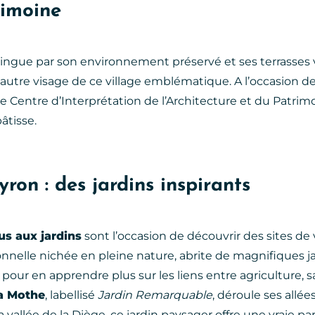
rimoine
tingue par son environnement préservé et ses terrasses 
 autre visage de ce village emblématique. A l’occasion d
e le Centre d’Interprétation de l’Architecture et du Patrim
âtisse.
ron : des jardins inspirants
s aux jardins
sont l’occasion de découvrir des sites de v
onnelle nichée en pleine nature, abrite de magnifiques j
pour en apprendre plus sur les liens entre agriculture, s
la Mothe
, labellisé
Jardin Remarquable
, déroule ses allée
 vallée de la Diège, ce jardin paysager offre une vraie p