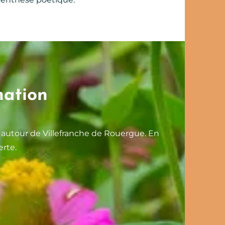
nation
autour de Villefranche de Rouergue. En
erte.