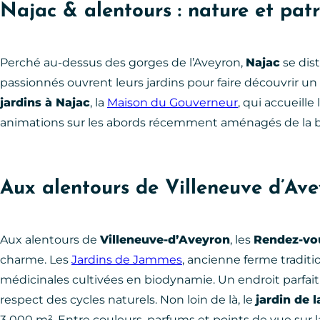
Najac & alentours : nature et pat
Perché au-dessus des gorges de l’Aveyron,
Najac
se dis
passionnés ouvrent leurs jardins pour faire découvrir un
jardins à Najac
, la
Maison du Gouverneur
, qui accueill
animations sur les abords récemment aménagés de la b
Aux alentours de Villeneuve d’Avey
Aux alentours de
Villeneuve-d’Aveyron
, les
Rendez-vou
charme. Les
Jardins de Jammes
, ancienne ferme traditi
médicinales cultivées en biodynamie. Un endroit parfait 
respect des cycles naturels. Non loin de là, le
jardin de 
3 000 m². Entre couleurs, parfums et points de vue sur la