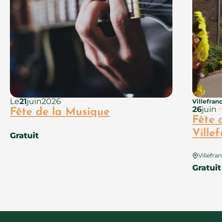
Le
21
juin
2026
Villefran
26
juin
Fête de la Musique
Fête 
Ville
Gratuit
Villefr
Gratuit