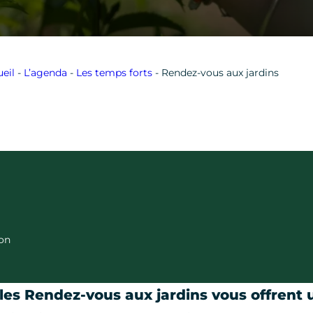
eil
-
L’agenda
-
Les temps forts
-
Rendez-vous aux jardins
ron
 les
Rendez-vous aux jardins
vous offrent