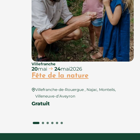
Villefranche
20
mai
24
mai
2026
Fête de la nature
Villefranche-de-Rouergue , Najac, Monteils,
Villeneuve-d’Aveyron
Gratuit