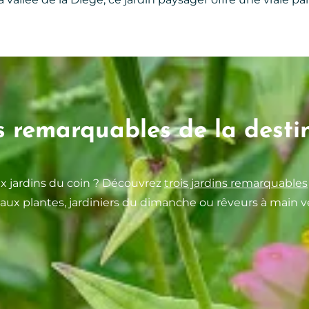
s remarquables de la desti
ux jardins du coin ? Découvrez
trois jardins remarquables
 aux plantes, jardiniers du dimanche ou rêveurs à main v