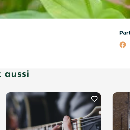
Par
Par
 aussi
uter cette page au carnet de voyage ?
Ajouter ce