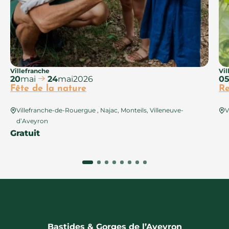
Villefranche
Vil
20
mai
24
mai
2026
0
Fête de la nature
Re
Villefranche-de-Rouergue , Najac, Monteils, Villeneuve-
V
d’Aveyron
Gratuit
Bastides & Gorges de l’Aveyron