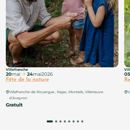
Villefranche
Vil
20
mai
24
mai
2026
0
Fête de la nature
Re
Villefranche-de-Rouergue , Najac, Monteils, Villeneuve-
V
d’Aveyron
Gratuit