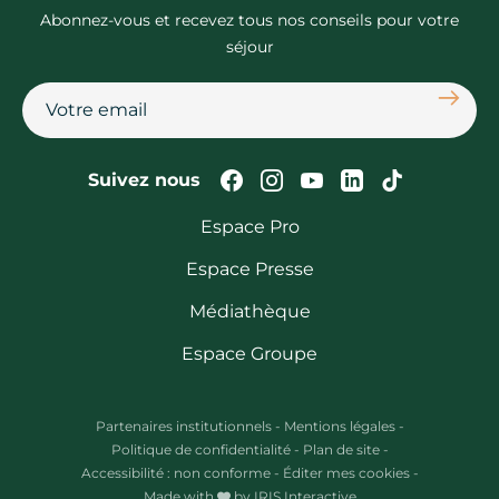
Abonnez-vous et recevez tous nos conseils pour votre
séjour
S'abon
Suivez-nous sur Faceb
Suivez-nous sur In
Suivez-nous su
Suivez-nous
Suivez-n
Suivez nous
Espace Pro
Espace Presse
Médiathèque
Espace Groupe
Partenaires institutionnels
-
Mentions légales
-
Politique de confidentialité
-
Plan de site
-
Accessibilité : non conforme
-
Éditer mes cookies
-
Made with
by
IRIS Interactive