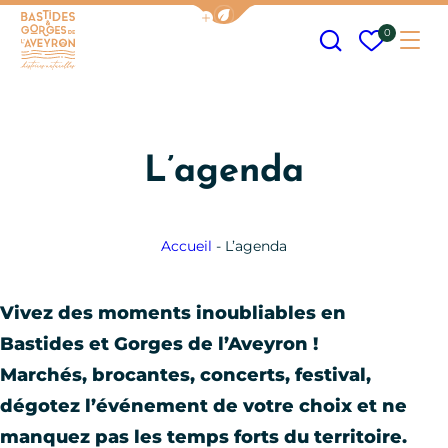
Afficher la barre de navigation
Recherche
Mes fav
0
Me
Bastides et Gorges de l&#039;Aveyron
L’agenda
Accueil
-
L’agenda
Vivez des moments inoubliables en
Bastides et Gorges de l’Aveyron !
Marchés, brocantes, concerts, festival,
dégotez l’événement de votre choix et ne
manquez pas les temps forts du territoire.