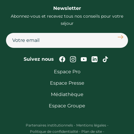
Newsletter
Abonnez-vous et recevez tous nos conseils pour votre
séjour
S'abon
Suivez-nous sur Faceb
Suivez-nous sur In
Suivez-nous su
Suivez-nous
Suivez-n
Suivez nous
Espace Pro
Espace Presse
Médiathèque
Espace Groupe
Partenaires institutionnels
-
Mentions légales
-
Politique de confidentialité
-
Plan de site
-