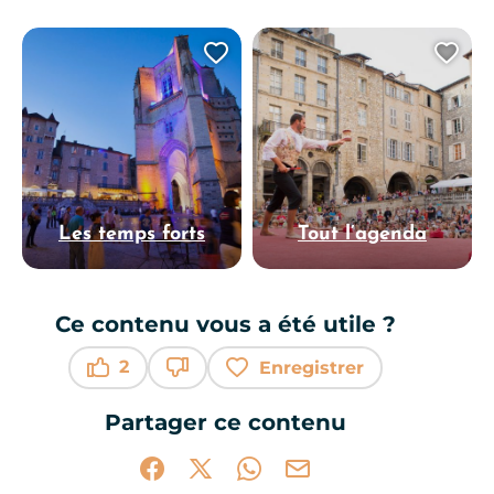
Ajouter cette page au 
Ajo
Les temps forts
Tout l’agenda
Ce contenu vous a été utile ?
2
Enregistrer
Ce contenu vous a été utile
Ce contenu ne vous a pas été utile
Partager ce contenu
Partager sur Facebook (nouvelle fenêtr
Partager sur X / Twitter (nouvelle 
Partager sur WhatsApp
Partager par mail