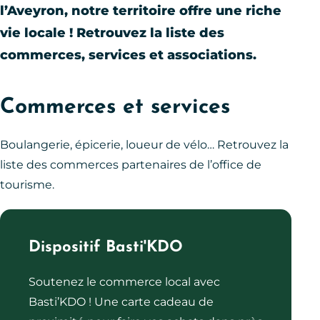
l’Aveyron, notre territoire offre une riche
vie locale ! Retrouvez la liste des
commerces, services et associations.
Commerces et services
Boulangerie, épicerie, loueur de vélo… Retrouvez la
liste des commerces partenaires de l’office de
tourisme.
Dispositif Basti'KDO
Soutenez le commerce local avec
Basti’KDO ! Une carte cadeau de