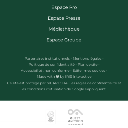
Espace Pro
Espace Presse
Médiathèque
Espace Groupe
Partenaires institutionnels
-
Mentions légales
-
Politique de confidentialité
-
Plan de site
-
Accessibilité : non conforme
-
Éditer mes cookies
-
Made with
by
IRIS Interactive
Ce site est protégé par reCAPTCHA. Les
règles de confidentialité
et
les
conditions d'utilisation
de Google s'appliquent.