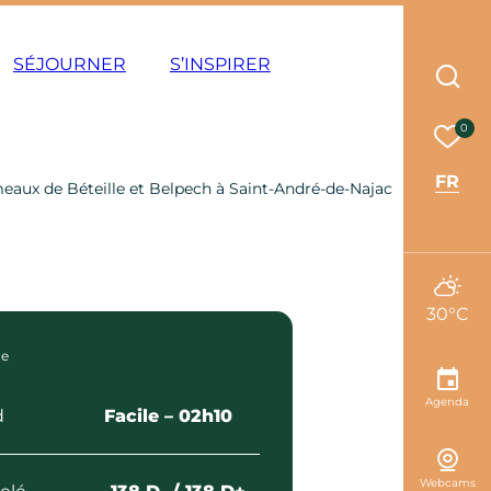
ode éco
SÉJOURNER
S’INSPIRER
Rec
Mes 
0
FR
eaux de Béteille et Belpech à Saint-André-de-Najac
30°C
he
Agenda
d
Facile
– 02h10
Webcams