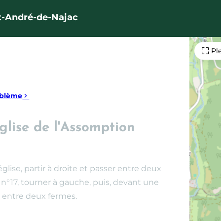
nt-André-de-Najac
Pl
oblème
église de l'Assomption
'église, partir à droite et passer entre deux
 n°17, tourner à gauche, puis, devant une
r entre deux fermes.