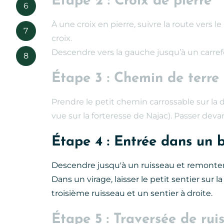
Étape 2 : Croix de pierre
6
À une croix en pierre, suivre la route vers l
7
croix.
Descendre vers la gauche jusqu’à un carrefo
8
Étape 3 : Chemin de terre
Prendre le petit chemin carrossable sur la d
vue sur la forteresse de Najac). Passer deva
Étape 4 : Entrée dans un b
Descendre jusqu'à un ruisseau et remonter 
Dans un virage, laisser le petit sentier sur l
troisième ruisseau et un sentier à droite.
Étape 5 : Traversée de rui