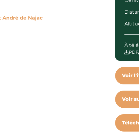
Déniv
Dista
Chemin à Saint André de Najac
Altit
À tél
PDF
Voir l'
Voir s
Téléch