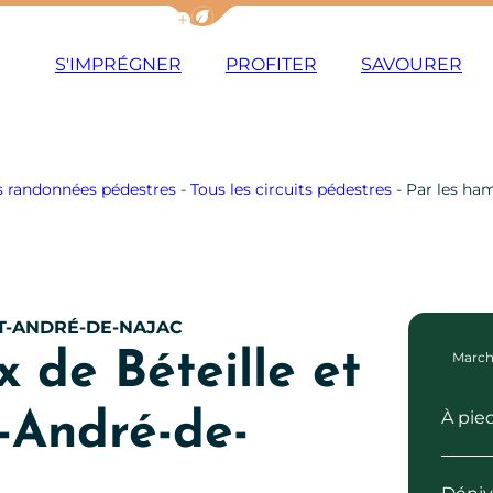
Afficher la barre de navigation du m
S'IMPRÉGNER
PROFITER
SAVOURER
 randonnées pédestres
-
Tous les circuits pédestres
-
Par les ham
T-ANDRÉ-DE-NAJAC
 de Béteille et
Marc
À pie
-André-de-