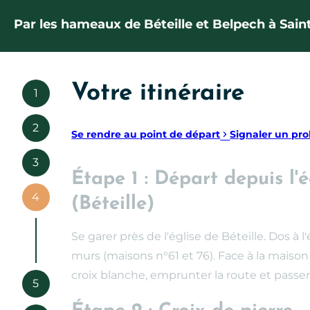
Par les hameaux de Béteille et Belpech à Sai
Votre itinéraire
1
2
Se rendre au point de départ
Signaler un pr
3
Étape 1 : Départ depuis l'
4
(Béteille)
Se garer près de l'église de Béteille. Dos à l
murs (maisons n°61 et 76). Face à la maison
croix blanche, emprunter la route et passe
5