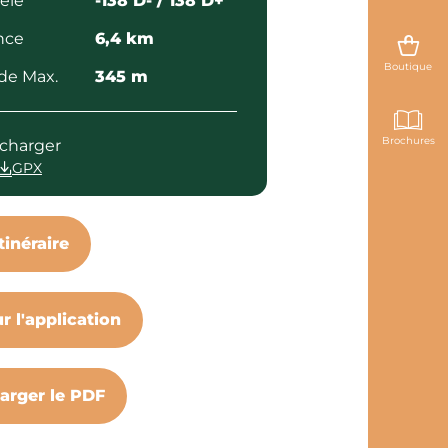
elé
-138 D- / 138 D+
nce
6,4 km
Boutique
ude Max.
345 m
Brochures
écharger
GPX
itinéraire
ur l'application
arger le PDF