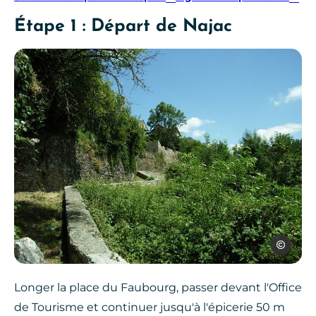
Étape 1 : Départ de Najac
Rens Kokke
Longer la place du Faubourg, passer devant l'Office
de Tourisme et continuer jusqu'à l'épicerie 50 m