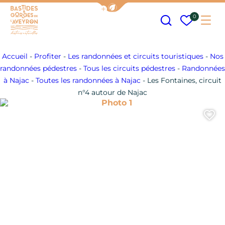
Afficher la barre de navigation
Recherche
Mes fav
0
Me
Bastides et Gorges de l&#039;Aveyron
Accueil
-
Profiter
-
Les randonnées et circuits touristiques
-
Nos
randonnées pédestres
-
Tous les circuits pédestres
-
Randonnées
à Najac
-
Toutes les randonnées à Najac
-
Les Fontaines, circuit
n°4 autour de Najac
Photo 1
A