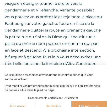
virage en épingle, tourner à droite vers la
gendarmerie et Villefranche. Variante possible :
vous pouvez vous arrêtez là et rejoindre la place du
Faubourg sur votre gauche. Juste en face de la
gendarmerie quitter la route en prenant à gauche
la petite rue du Sol de la Dime qui aboutit sur la
place du même nom puis sur un chemin qui part
en face et descend. A la prochaine intersection,
bifurquer à gauche. Plus loin vous découvrirez une
très belle fontaine : la fontaine d’Alby. Continuer.
Retour village.
Ce site utilise des cookies et vous donne le contrôle sur ce que vous
souhaitez activer.
Étape 5 : Fin du circuit
Pour modifier vos préférences par la suite, cliquez sur le lien 'Préférences
de cookies' situé dans le pied de page.
Arrivé à un parking, tourner sur votre gauche sur la
Consentements certifiés par
rue de l’Hiversenq.
30°C
Non merci
Je choisis
OK pour moi
Au bout de 50 mètres, tourner à droite et
Agenda
Webcams
Boutique
Brochures