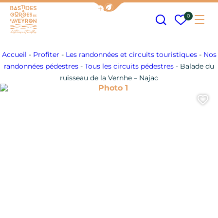
Afficher la barre de navigation
Recherche
Mes fav
0
Me
Bastides et Gorges de l&#039;Aveyron
Accueil
-
Profiter
-
Les randonnées et circuits touristiques
-
Nos
randonnées pédestres
-
Tous les circuits pédestres
-
Balade du
ruisseau de la Vernhe – Najac
Photo 1
A