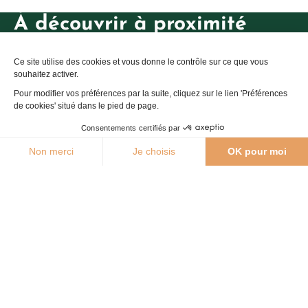
À découvrir à proximité
Les Fontaines, circuit n°4 autour de Najac
Naj
Ce site utilise des cookies et vous donne le contrôle sur ce que vous
Ajout
souhaitez activer.
Pour modifier vos préférences par la suite, cliquez sur le lien 'Préférences
de cookies' situé dans le pied de page.
Consentements certifiés par
26°C
Non merci
Je choisis
OK pour moi
Agenda
Webcams
Boutique
Brochures
Axeptio consent
Plateforme de Gestion du Consentement : Personnalisez vos O
Notre plateforme vous permet d'adapter et de gérer vos paramètr
223 D+
-223 D-
4,8 km
Les Fontaines, circuit n°4 autour de
Najac