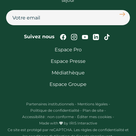
séjour
S'abon
Suivez-nous sur Faceb
Suivez-nous sur In
Suivez-nous su
Suivez-nous
Suivez-n
Suivez nous
Espace Pro
Espace Presse
Médiathèque
Espace Groupe
Partenaires institutionnels
-
Mentions légales
-
Politique de confidentialité
-
Plan de site
-
Accessibilité : non conforme
-
Éditer mes cookies
-
Made with
by
IRIS Interactive
Ce site est protégé par reCAPTCHA. Les
règles de confidentialité
et