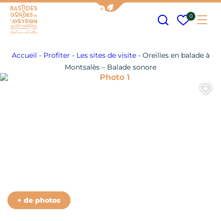
Afficher la barre de navigation
Recherche
Mes fav
0
Me
Bastides et Gorges de l&#039;Aveyron
Accueil
-
Profiter
-
Les sites de visite
-
Oreilles en balade à
Montsalès – Balade sonore
Photo 1
A
+ de photos