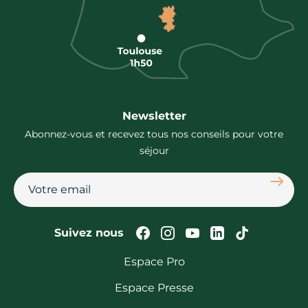
Newsletter
Abonnez-vous et recevez tous nos conseils pour votre
séjour
S'abon
Suivez-nous sur Faceb
Suivez-nous sur In
Suivez-nous su
Suivez-nous
Suivez-n
Suivez nous
Espace Pro
Espace Presse