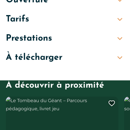
Ouverture
Tarifs
Prestations
À télécharger
À découvrir à proximité
Le Tombeau du Géant – Parcours pédagogique, livret jeu
Ore
Ajout