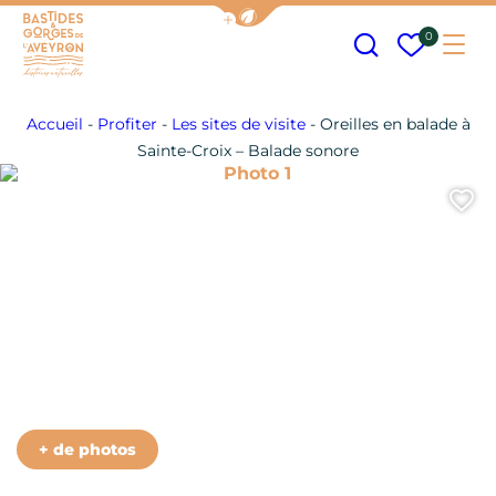
Afficher la barre de navigation
Recherche
Mes fav
0
Me
Bastides et Gorges de l&#039;Aveyron
Accueil
-
Profiter
-
Les sites de visite
-
Oreilles en balade à
Sainte-Croix – Balade sonore
Photo 1
A
Photo 6
+ de photos