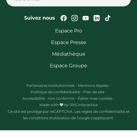
Suivez-nous sur Faceb
Suivez-nous sur In
Suivez-nous su
Suivez-nous
Suivez-n
Suivez nous
Espace Pro
Espace Presse
Médiathèque
Espace Groupe
Partenaires institutionnels
-
Mentions légales
-
Politique de confidentialité
-
Plan de site
-
Accessibilité : non conforme
-
Éditer mes cookies
-
Made with
by
IRIS Interactive
Ce site est protégé par reCAPTCHA. Les
règles de confidentialité
et
les
conditions d'utilisation
de Google s'appliquent.