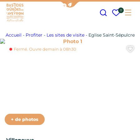
Afficher la barre de navigation
Recherche
Mes fav
0
Me
Bastides et Gorges de l&#039;Aveyron
Accueil
-
Profiter
-
Les sites de visite
-
Eglise Saint-Sépulcre
Photo 1
A
Fermé. Ouvre demain à 08h30
+ de photos