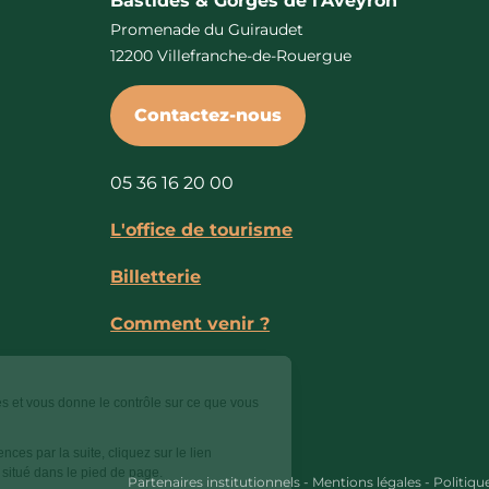
Bastides & Gorges de l’Aveyron
Promenade du Guiraudet
12200 Villefranche-de-Rouergue
Contactez-nous
05 36 16 20 00
L'office de tourisme
Billetterie
Comment venir ?
Ce site utilise des cookies et vous donne le contrôle sur ce que vous
souhaitez activer.
Pour modifier vos préférences par la suite, cliquez sur le lien
'Préférences de cookies' situé dans le pied de page.
Partenaires institutionnels
-
Mentions légales
-
Politiqu