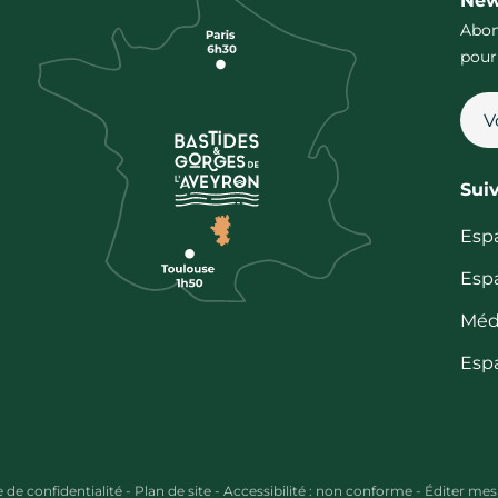
New
Abon
pour
Sui
Esp
Esp
Méd
Esp
e de confidentialité
-
Plan de site
-
Accessibilité : non conforme
-
Éditer mes