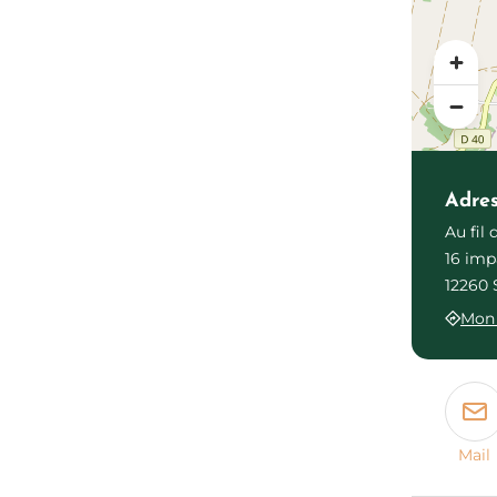
Adre
Au fil 
16 imp
12260 
Mon 
Mail