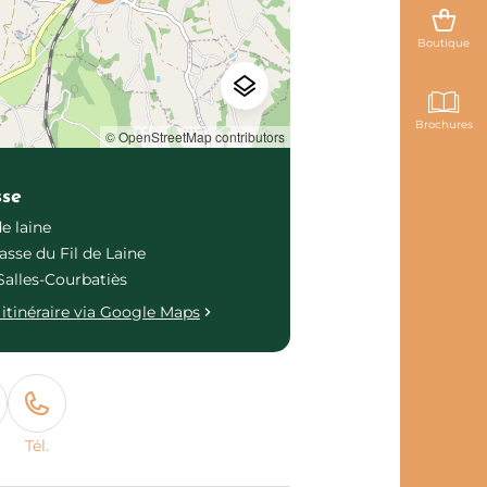
Boutique
Brochures
© OpenStreetMap contributors
sse
de laine
asse du Fil de Laine
Salles-Courbatiès
itinéraire via Google Maps
Tél.