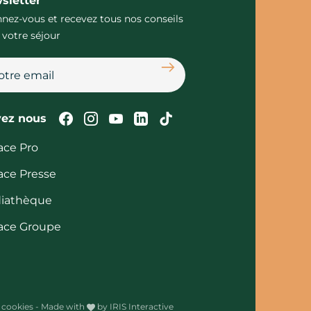
sletter
nez-vous et recevez tous nos conseils
 votre séjour
S'abonner
Suivez-nous sur Facebook
Suivez-nous sur Instagram
Suivez-nous sur Youtube
Suivez-nous sur Linked
Suivez-nous sur Tik
vez nous
ace Pro
ace Presse
iathèque
ace Groupe
 cookies
-
Made with
by
IRIS Interactive