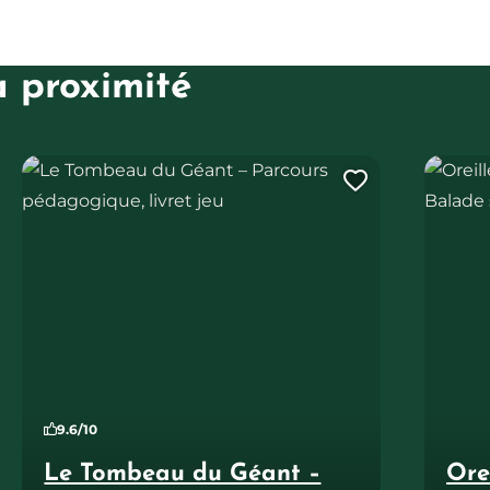
à proximité
Le Tombeau du Géant – Parcours pédagogique, livret jeu
Oreilles
uter cette page au carnet de voyage ?
Ajouter ce
9.6/10
Le Tombeau du Géant –
Ore