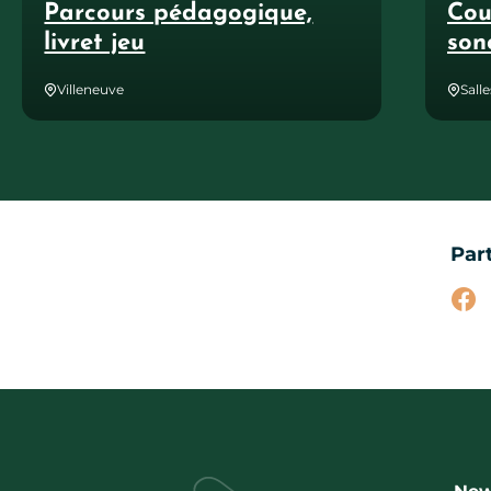
Parcours pédagogique,
Cou
livret jeu
son
Villeneuve
Sall
Par
Par