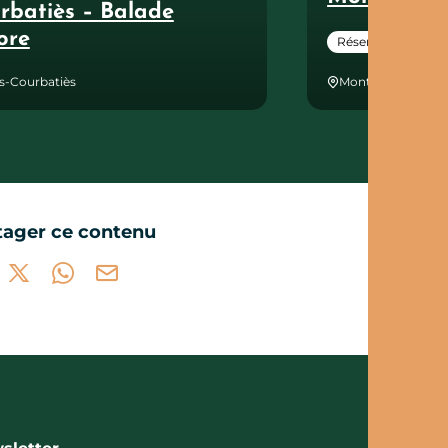
rbatiès – Balade
ore
Réservable en lign
es-Courbatiès
Montsalès
tager ce contenu
tager sur Facebook (nouvelle fenêtre)
Partager sur X / Twitter (nouvelle fenêtre)
Partager sur WhatsApp
Partager par mail