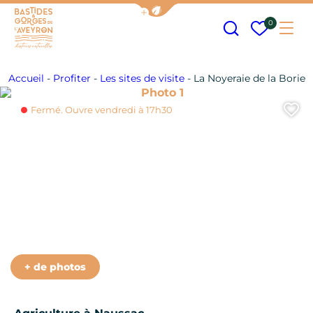
Afficher la barre de navigation
Recherche
Mes fav
0
Me
Bastides et Gorges de l&#039;Aveyron
Accueil
-
Profiter
-
Les sites de visite
-
La Noyeraie de la Borie
Photo 1
A
Fermé. Ouvre vendredi à 17h30
Photo 6
+ de photos