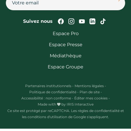
Suivez-nous sur Faceb
Suivez-nous sur In
Suivez-nous su
Suivez-nous
Suivez-n
Suivez nous
Espace Pro
Espace Presse
Médiathèque
Espace Groupe
Partenaires institutionnels
-
Mentions légales
-
Politique de confidentialité
-
Plan de site
-
Accessibilité : non conforme
-
Éditer mes cookies
-
Made with
by
IRIS Interactive
Ce site est protégé par reCAPTCHA. Les
règles de confidentialité
et
les
conditions d'utilisation
de Google s'appliquent.