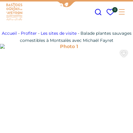
Afficher la barre de navigation
Recherche
Mes fav
0
Me
Bastides et Gorges de l&#039;Aveyron
Accueil
-
Profiter
-
Les sites de visite
-
Balade plantes sauvages
comestibles à Montsalès avec Michaël Fayret
Photo 1
A