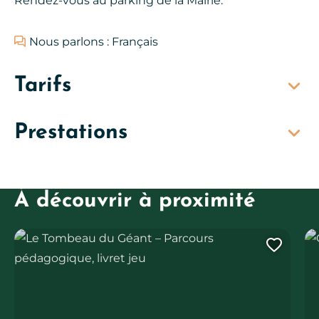
Rendez-vous au parking de la Mairie.
Nous parlons : Français
Tarifs
Prestations
À découvrir à proximité
Le Tombeau du Géant – Parcours pédagogique, livret jeu
Ore
Ajout