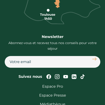
Newsletter
Abonnez-vous et recevez tous nos conseils pour votre
séjour
S'abon
Suivez-nous sur Faceb
Suivez-nous sur In
Suivez-nous su
Suivez-nous
Suivez-n
Suivez nous
Espace Pro
Espace Presse
Médiathèque