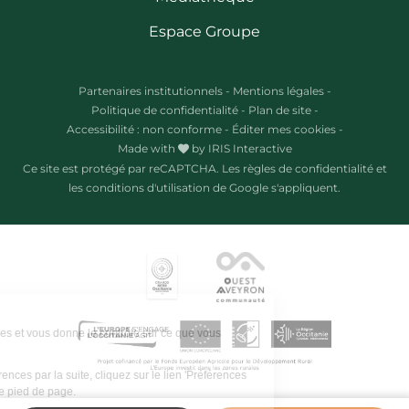
Espace Groupe
Partenaires institutionnels
-
Mentions légales
-
Politique de confidentialité
-
Plan de site
-
Accessibilité : non conforme
-
Éditer mes cookies
-
Made with
by
IRIS Interactive
Ce site est protégé par reCAPTCHA. Les
règles de confidentialité
et
les
conditions d'utilisation
de Google s'appliquent.
Ce site utilise des cookies et vous donne le contrôle sur ce que vous
souhaitez activer.
Pour modifier vos préférences par la suite, cliquez sur le lien 'Préférences
de cookies' situé dans le pied de page.