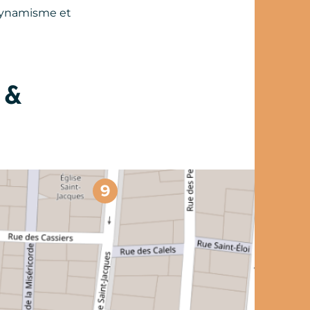
 dynamisme et
 &