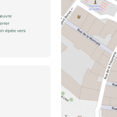
 œuvre
errer
son épée vers