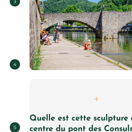
3
4
Villefranche de Rouergue, © Les Conteurs
Quelle est cette sculpture
5
centre du pont des Consuls