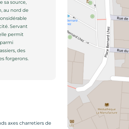
e sa source,
n, au nord de
considérable
ité. Servant
elle permit
 parmi
assiers, des
des forgerons.
ands axes charretiers de