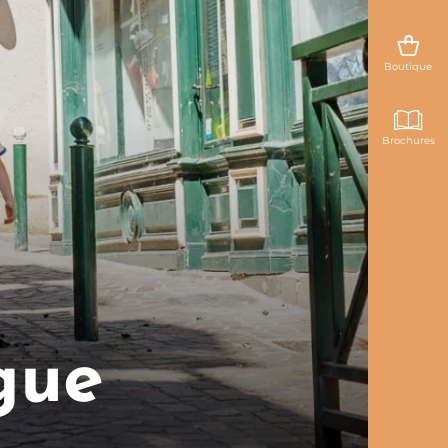
Boutique
Brochures
gue