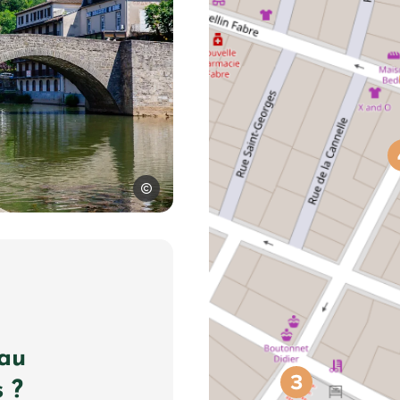
Les Conteurs
 au
 ?