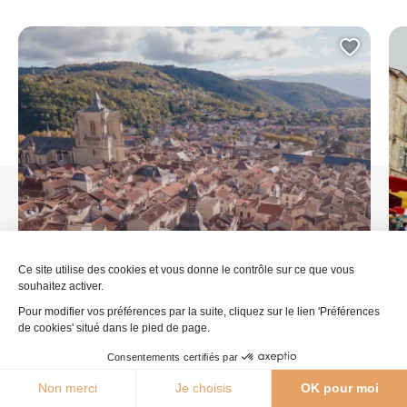
Ajout
Ce site utilise des cookies et vous donne le contrôle sur ce que vous
souhaitez activer.
Pour modifier vos préférences par la suite, cliquez sur le lien 'Préférences
de cookies' situé dans le pied de page.
Consentements certifiés par
26°C
Villefranche de Rouergue
Ma
Non merci
Je choisis
OK pour moi
Agenda
Webcams
Boutique
Brochures