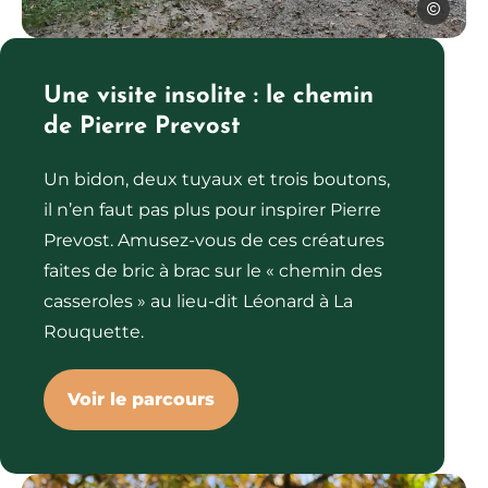
SPL Ouest
Moulin de Castel à La Rouquette, © SPL Ouest Aveyron To
Une visite insolite : le chemin
de Pierre Prevost
Un bidon, deux tuyaux et trois boutons,
il n’en faut pas plus pour inspirer Pierre
Prevost. Amusez-vous de ces créatures
faites de bric à brac sur le « chemin des
casseroles » au lieu-dit Léonard à La
Rouquette.
Voir le parcours