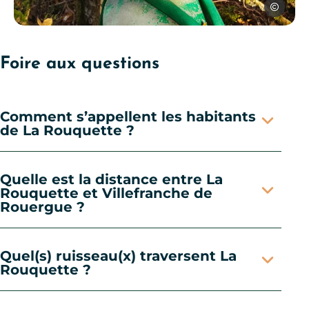
SPL Ouest
Chemin de Pierre Prevost à La Rouquette, © SPL Ouest A
Foire aux questions
Comment s’appellent les habitants
de La Rouquette ?
Quelle est la distance entre La
Rouquette et Villefranche de
Rouergue ?
Quel(s) ruisseau(x) traversent La
Rouquette ?