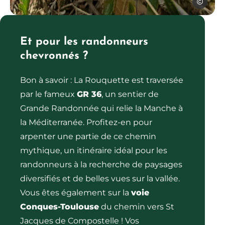
SPL Ouest
Espace Naturel Sensible de la lande de la Borie, © SPL Ou
Et pour les randonneurs
chevronnés ?
Bon à savoir : La Rouquette est traversée
par le fameux
GR 36
, un sentier de
Grande Randonnée qui relie la Manche à
la Méditerranée. Profitez-en pour
arpenter une partie de ce chemin
mythique, un itinéraire idéal pour les
randonneurs à la recherche de paysages
diversifiés et de belles vues sur la vallée.
Vous êtes également sur la
voie
Conques-Toulouse
du chemin vers St
Jacques de Compostelle ! Vos