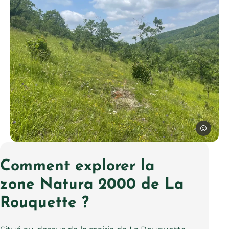
Rural Con
Zone Natura 2000 de la lande de La Rouquette, © Rural Co
Comment explorer la
zone Natura 2000 de La
Rouquette ?