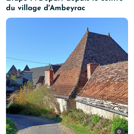
du village d'Ambeyrac
SPL Ouest