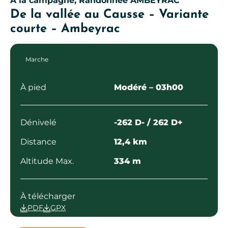
À la campagne, Randonnée
AMBEYRAC
De la vallée au Causse – Variante
courte – Ambeyrac
Marche
À pied
Modéré
– 03h00
Dénivelé
-262 D- / 262 D+
Distance
12,4 km
Altitude Max.
334 m
À télécharger
PDF
GPX