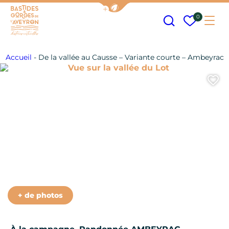
Afficher la barre de navigation
Recherche
Mes fav
0
Me
Bastides et Gorges de l&#039;Aveyron
Accueil
-
De la vallée au Causse – Variante courte – Ambeyrac
Vue sur la vallée du Lot
A
Gariotte
Hameau Le Cayrol
Sur le causse
Sentier vers le Suc de Rulhe
+ de photos