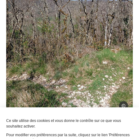
SPL Ouest
Ce site utilise des cookies et vous donne le contrôle sur ce que vous
Attention, à l’intersection de 2 petits sentiers, bien
souhaitez activer.
prendre celui qui descend à gauche. De belles
Pour modifier vos préférences par la suite, cliquez sur le lien 'Préférences