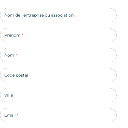
Groupe
Nom de l’entreprise ou association
Prénom
*
Nom
*
Code postal
Ville
Email
*