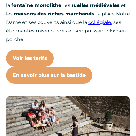
la
fontaine monolithe
, les
ruelles médiévales
et
les
maisons des riches marchands
, la place Notre
Dame et ses couverts ainsi que la
collégiale
, ses
étonnantes miséricordes et son puissant clocher-
porche.
Voir les tarifs
En savoir plus sur la bastide
visite-groupe-bastide, © Jérôme