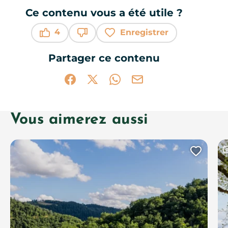
Ce contenu vous a été utile ?
4
Enregistrer
Ce contenu vous a été utile
Ce contenu ne vous a pas été utile
Partager ce contenu
Partager sur Facebook (nouvelle fenêtr
Partager sur X / Twitter (nouvelle 
Partager sur WhatsApp
Partager par mail
Vous aimerez aussi
C
Ajout