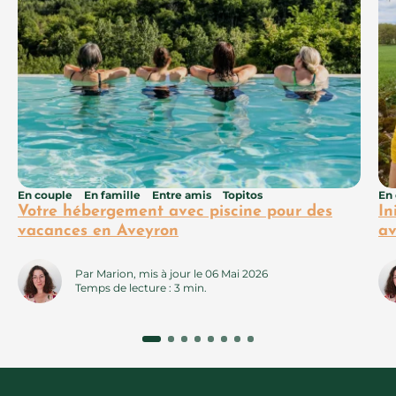
En couple
En famille
Entre amis
Topitos
En
Votre hébergement avec piscine pour des
In
vacances en Aveyron
av
Par Marion, mis à jour le 06 Mai 2026
Temps de lecture : 3 min.