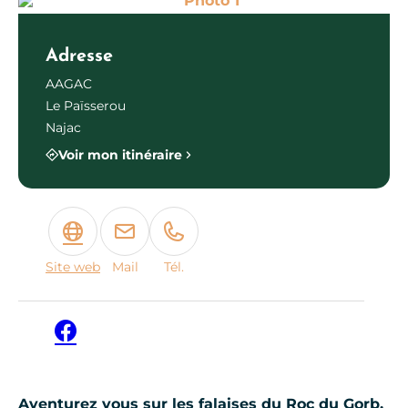
Photo 1
Adresse
AAGAC
Le Païsserou
Najac
Voir mon itinéraire
Site web
Mail
Tél.
Facebook
Aventurez vous sur les falaises du Roc du Gorb,