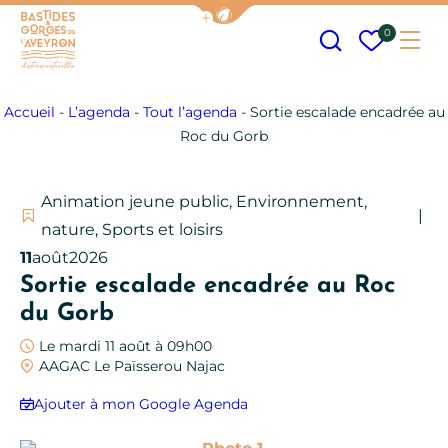
Afficher la barre de navigation
Recherche
Mes fav
0
Me
Bastides et Gorges de l&#039;Aveyron
Accueil
-
L’agenda
-
Tout l’agenda
-
Sortie escalade encadrée au
Roc du Gorb
Animation jeune public, Environnement,
nature, Sports et loisirs
11
août
2026
Sortie escalade encadrée au Roc
du Gorb
Le mardi 11 août à 09h00
AAGAC Le Païsserou Najac
Ajouter à mon Google Agenda