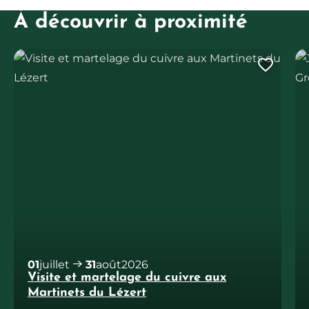
À découvrir à proximité
Visite et martelage du cuivre aux Martinets du Lézert
Jo
Ajout
01
juillet
31
août
2026
Visite et martelage du cuivre aux
Martinets du Lézert