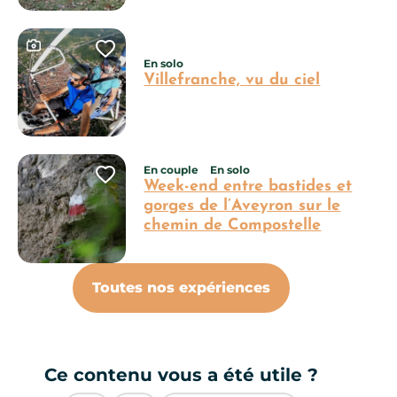
Ce contenu contient une galerie photo
Ajouter cette page au carnet 
En solo
Villefranche, vu du ciel
En couple
En solo
Ajouter cette page au carnet 
Week-end entre bastides et
gorges de l’Aveyron sur le
chemin de Compostelle
Toutes nos expériences
Ce contenu vous a été utile ?