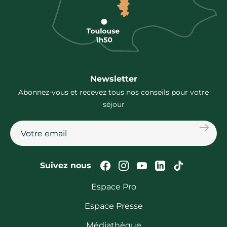
Newsletter
Abonnez-vous et recevez tous nos conseils pour votre
séjour
S'abon
Suivez-nous sur Faceb
Suivez-nous sur In
Suivez-nous su
Suivez-nous
Suivez-n
Suivez nous
Espace Pro
Espace Presse
Médiathèque