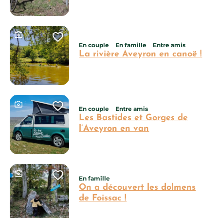
Ce contenu contient une galerie photo
Ajouter cette page au carnet 
En couple
En famille
Entre amis
La rivière Aveyron en canoë !
Ce contenu contient une galerie photo
Ajouter cette page au carnet 
En couple
Entre amis
Les Bastides et Gorges de
l’Aveyron en van
Ce contenu contient une galerie photo
Ajouter cette page au carnet 
En famille
On a découvert les dolmens
de Foissac !