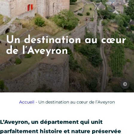
Un destination au cœur
de l’Aveyron
Jules B
Accueil
-
Un destination au cœur de l’Aveyron
L’Aveyron, un département qui unit
parfaitement histoire et nature préservée