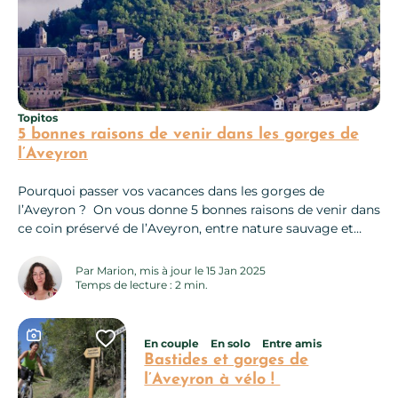
Topitos
5 bonnes raisons de venir dans les gorges de
l’Aveyron
Pourquoi passer vos vacances dans les gorges de
l’Aveyron ? On vous donne 5 bonnes raisons de venir dans
ce coin préservé de l’Aveyron, entre nature sauvage et
patrimoine préservé. Dans sa partie sauvage et
méandreuse entre Belcastel et Najac, il traverse un
Par Marion, mis à jour le 15 Jan 2025
véritable écrin de verdure dont seuls les randonneurs les
Temps de lecture : 2 min.
plus persévérants pourront percer…
Ce contenu contient une galerie photo
Ajouter cette page au carnet 
En couple
En solo
Entre amis
Bastides et gorges de
l’Aveyron à vélo !