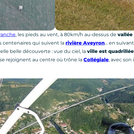
franche
, les pieds au vent, à 80km/h au-dessus de
vallée
s centenaires qui suivent la
rivière Aveyron
… en suivant
elle belle découverte : vue du ciel, la
ville est quadrillée
 se rejoignent au centre où trône la
Collégiale
, avec so