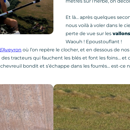
mètres sur l’herbe, on décoll
Et là… après quelques seco
nous voilà à voler dans le ci
perte de vue sur les
vallon
Waouh ! Epoustouflant !
d’Aveyron
où l’on repère le clocher, et en dessous de nos
es tracteurs qui fauchent les blés et font les foins… et 
un chevreuil bondit et s’échappe dans les fourrés… est-ce 