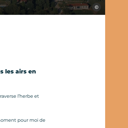
Les Choses de l'air
 les airs en
traverse l’herbe et
le moment pour moi de