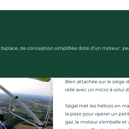
iplace, de conception simplifiée doté d’un moteur : pet
Bien attachée sur le siège d
relié avec un micro à celui d
Ségal met les hélices en m
la piste pour opérer un peti
gaz, le moteur s’emballe et