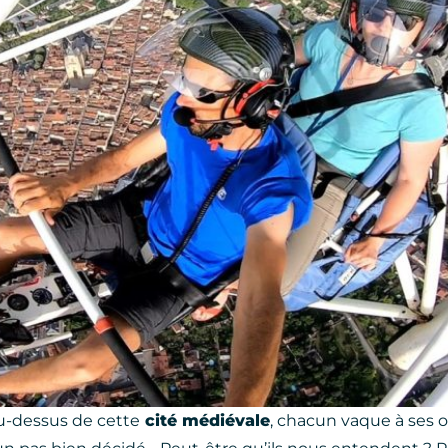
au-dessus de cette
cité médiévale
, chacun vaque à ses 