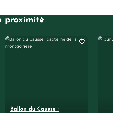
à proximité
Ballon du Causse : baptême de l’air en montgolfière
Tour Sou
uter cette page au carnet de voyage ?
Ajouter ce
Ballon du Causse :