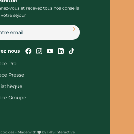
sletter
nez-vous et recevez tous nos conseils
 votre séjour
S'abonner
Suivez-nous sur Facebook
Suivez-nous sur Instagram
Suivez-nous sur Youtube
Suivez-nous sur Linked
Suivez-nous sur Tik
vez nous
ace Pro
ace Presse
iathèque
ace Groupe
 cookies
-
Made with
by
IRIS Interactive