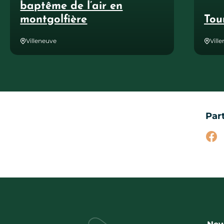
baptême de l’air en
montgolfière
Tou
Villeneuve
Vill
Par
Par