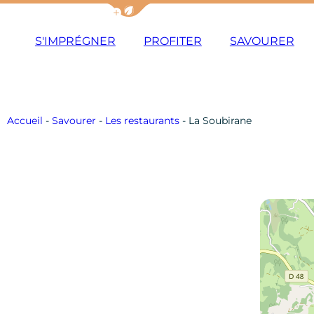
Afficher la barre de navigation du m
S'IMPRÉGNER
PROFITER
SAVOURER
Accueil
-
Savourer
-
Les restaurants
-
La Soubirane