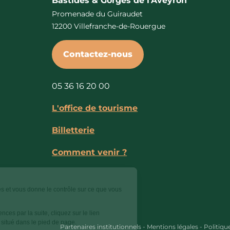
Bastides & Gorges de l’Aveyron
Promenade du Guiraudet
12200 Villefranche-de-Rouergue
Contactez-nous
05 36 16 20 00
L'office de tourisme
Billetterie
Comment venir ?
Ce site utilise des cookies et vous donne le contrôle sur ce que vous
souhaitez activer.
Pour modifier vos préférences par la suite, cliquez sur le lien
'Préférences de cookies' situé dans le pied de page.
Partenaires institutionnels
-
Mentions légales
-
Politiqu