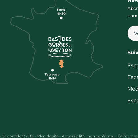
New
Abon
pour
Sui
Esp
Esp
Méd
Esp
e de confidentialité
-
Plan de site
-
Accessibilité : non conforme
-
Éditer mes