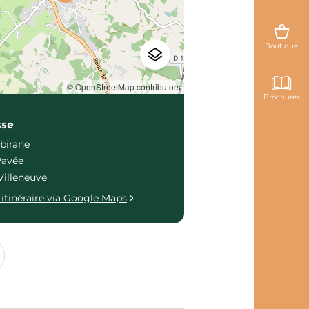
Boutique
© OpenStreetMap contributors
Brochures
sse
birane
Pavée
Villeneuve
itinéraire via Google Maps