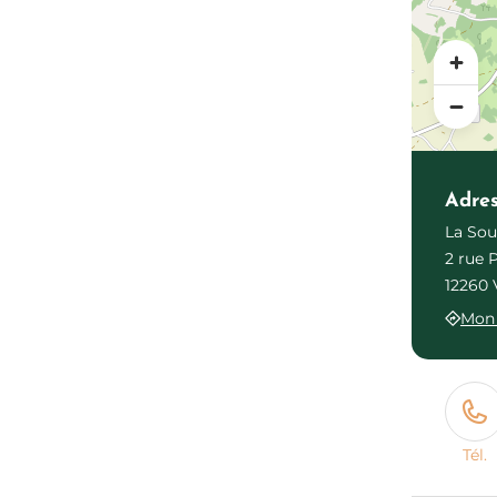
Adre
La Sou
2 rue 
12260 
Mon 
Tél.