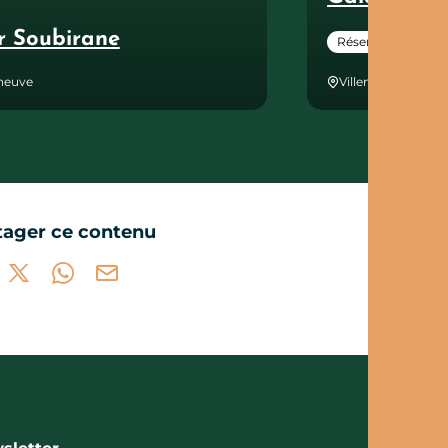
r Soubirane
Réservable en lign
eneuve
Villeneuve
tager ce contenu
tager sur Facebook (nouvelle fenêtre)
Partager sur X / Twitter (nouvelle fenêtre)
Partager sur WhatsApp
Partager par mail