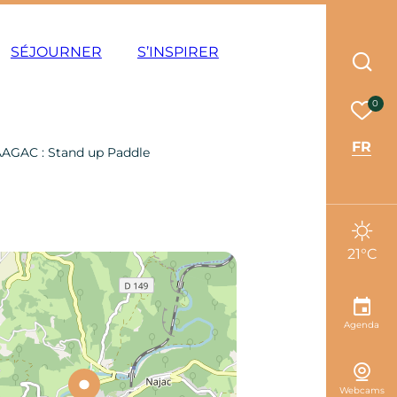
ode éco
SÉJOURNER
S’INSPIRER
Rec
Mes 
0
FR
AGAC : Stand up Paddle
21°C
Agenda
Webcams