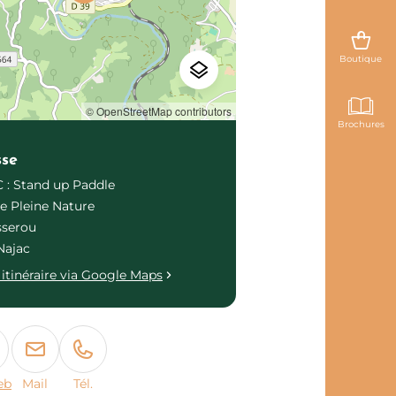
Boutique
© OpenStreetMap contributors
Brochures
sse
: Stand up Paddle
e Pleine Nature
sserou
Najac
itinéraire via Google Maps
eb
Mail
Tél.