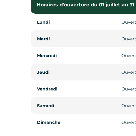
Horaires d'ouverture du 01 juillet au 31
Horaires d'ouverture du 01 septembre 
Lundi
Lundi
Ouvert
Ouvert
Mardi
Mardi
Ouvert
Ouvert
Mercredi
Mercredi
Ouvert
Ouvert
Jeudi
Jeudi
Ouvert
Ouvert
Vendredi
Vendredi
Ouvert
Ouvert
Samedi
Samedi
Ouvert
Ouvert
Dimanche
Dimanche
Ouvert
Ouvert