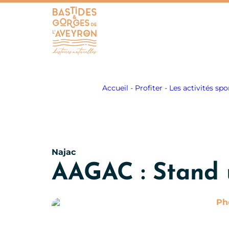
Bastides et Gorges de l&#039;Aveyron
Accueil
-
Profiter
-
Les activités spor
Najac
AAGAC : Stand 