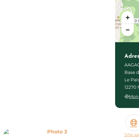
Adre
AAGAC 
Base d
Le Paï
12270 
Mon 
Photo 3
Site w