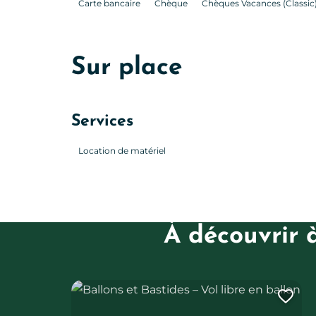
Carte bancaire
Chèque
Chèques Vacances (Classic
Sur place
Services
Location de matériel
À découvrir 
Ballons et Bastides – Vol libre en ballon
Ajo