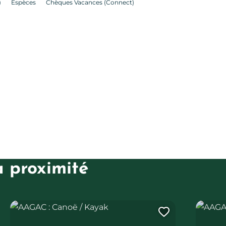
)
Espèces
Chèques Vacances (Connect)
à proximité
AAGAC : Canoë / Kayak
AAGAC :
uter cette page au carnet de voyage ?
Ajouter ce