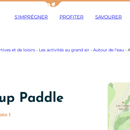
Afficher la barre de navigation du m
S'IMPRÉGNER
PROFITER
SAVOURER
tives et de loisirs
-
Les activités au grand air
-
Autour de l’eau
-
A
up Paddle
Photo 1