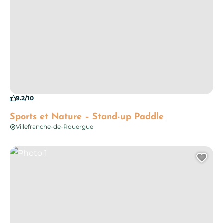
9.2/10
Sports et Nature – Stand-up Paddle
Villefranche-de-Rouergue
Photo 1
Ajo