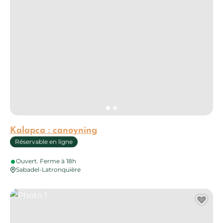
Kalapca : canoyning
Réservable en ligne
Ouvert. Ferme à 18h
Sabadel-Latronquière
Photo 1
Ajo