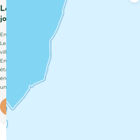
Les aventures légendaires à
jouer en famille
Envie d’une activité immersive en famille ?
Les jeux
ISTORIAS
vous invitent à explorer
villages, monuments et paysages autrement.
En suivant une histoire captivante, chaque
étape devient une découverte et chaque
énigme une nouvelle occasion de partager
un bon moment en famille.
Voir plus