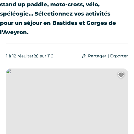
stand up paddle, moto-cross, vélo,
spéléogie… Sélectionnez vos activités
pour un séjour en Bastides et Gorges de
l’Aveyron.
Partager | Exporter
1 à 12 résultat(s) sur 116
Sports et Nature – Stand-up Paddle
Ajo