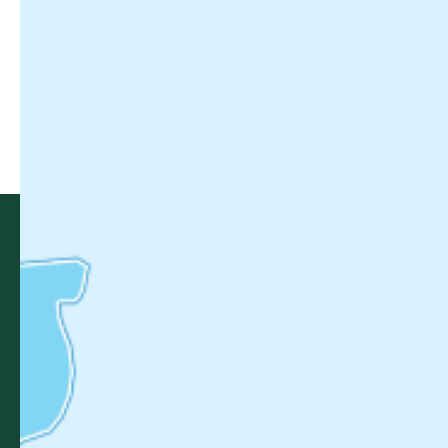
Ce contenu vous a été utile ?
Enregistrer
Ce contenu vous a été utile
Ce contenu ne vous a pas été utile
Partager ce contenu
Partager sur Facebook (nouvelle fenêtr
Partager sur X / Twitter (nouvelle 
Partager sur WhatsApp
Partager par mail
Bastides & Gorges de l’Aveyron
Promenade du Guiraudet
12200 Villefranche-de-Rouergue
Contactez-nous