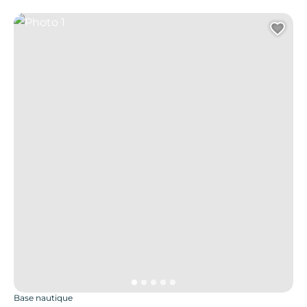
Photo 1
Ajo
Base nautique