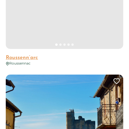
Roussenn’arc
Roussennac
Ajo