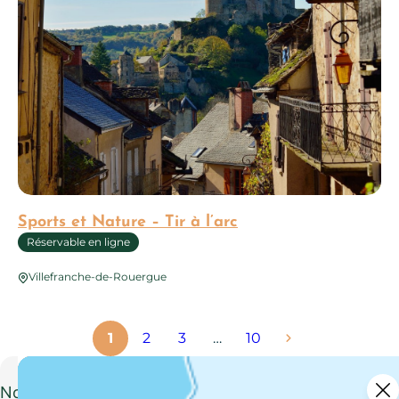
Sports et Nature – Tir à l’arc
Réservable en ligne
Villefranche-de-Rouergue
1
2
3
…
10
Nouvelle activité pour les familles