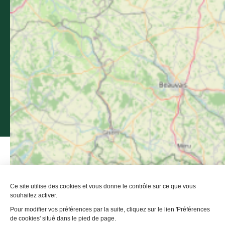
Médiathèque
Espace Groupe
Partenaires institutionnels
-
Mentions légales
-
Politique de confidentialité
-
Plan de site
-
Accessibilité : non conforme
-
Éditer mes cookies
-
Made with
by
IRIS Interactive
Ce site est protégé par reCAPTCHA. Les
règles de confidentialité
et
les
conditions d'utilisation
de Google s'appliquent.
Ce site utilise des cookies et vous donne le contrôle sur ce que vous
souhaitez activer.
Pour modifier vos préférences par la suite, cliquez sur le lien 'Préférences
de cookies' situé dans le pied de page.