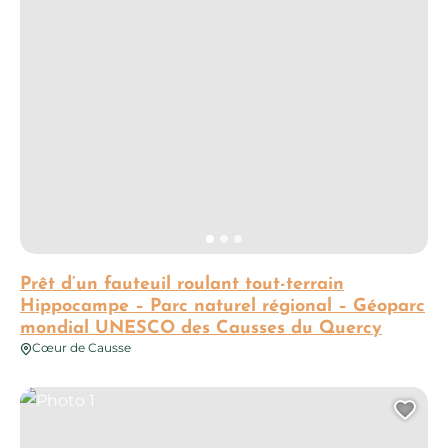
Prêt d’un fauteuil roulant tout-terrain
Hippocampe – Parc naturel régional – Géoparc
mondial UNESCO des Causses du Quercy
Cœur de Causse
Photo 1
Ajo