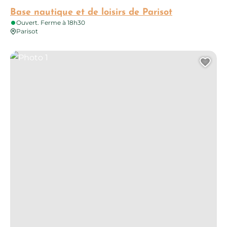
Base nautique et de loisirs de Parisot
Ouvert. Ferme à 18h30
Parisot
Photo 1
Ajo