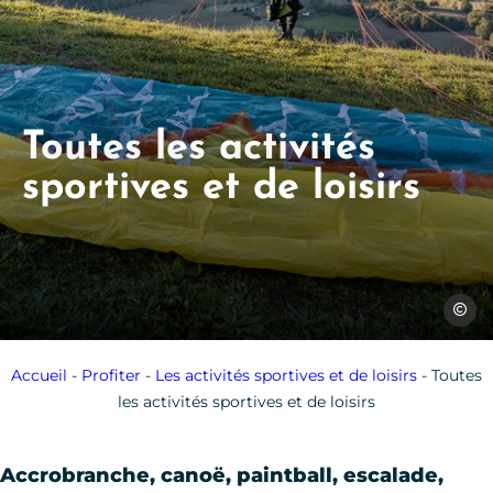
Toutes les activités
sportives et de loisirs
C.Mano
Accueil
-
Profiter
-
Les activités sportives et de loisirs
-
Toutes
les activités sportives et de loisirs
Accrobranche, canoë, paintball, escalade,