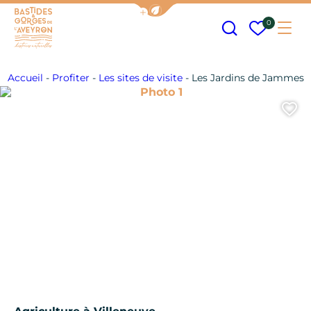
Afficher la barre de navigation
Recherche
Mes fav
0
Me
Bastides et Gorges de l&#039;Aveyron
Accueil
-
Profiter
-
Les sites de visite
-
Les Jardins de Jammes
Photo 1
A