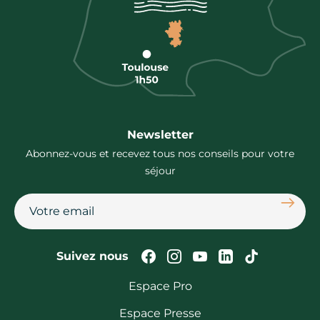
Newsletter
Abonnez-vous et recevez tous nos conseils pour votre
séjour
S'abon
Suivez-nous sur Faceb
Suivez-nous sur In
Suivez-nous su
Suivez-nous
Suivez-n
Suivez nous
Espace Pro
Espace Presse