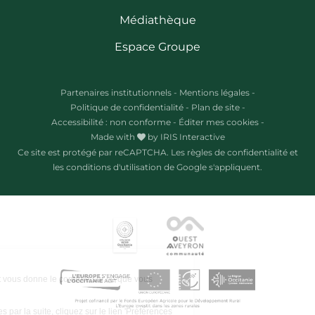
Médiathèque
Espace Groupe
Partenaires institutionnels
-
Mentions légales
-
Politique de confidentialité
-
Plan de site
-
Accessibilité : non conforme
-
Éditer mes cookies
-
Made with
by
IRIS Interactive
Ce site est protégé par reCAPTCHA. Les
règles de confidentialité
et
les
conditions d'utilisation
de Google s'appliquent.
Ce site utilise des cookies et vous donne le contrôle sur ce que vous
souhaitez activer.
Pour modifier vos préférences par la suite, cliquez sur le lien 'Préférences