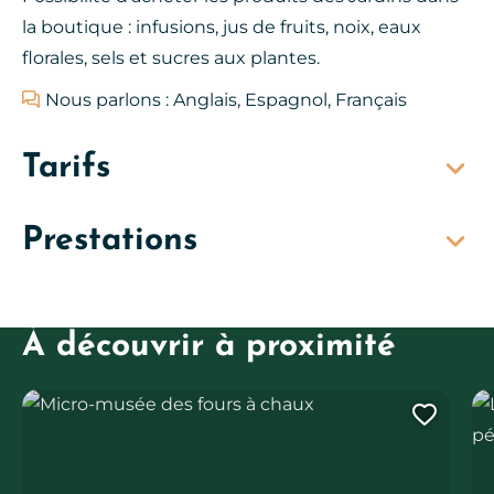
la boutique : infusions, jus de fruits, noix, eaux
florales, sels et sucres aux plantes.
Nous parlons : Anglais, Espagnol, Français
Tarifs
Prestations
À découvrir à proximité
Micro-musée des fours à chaux
Le
Ajout