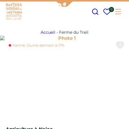
Afficher la barre de navigation
Recherche
Mes fav
0
Me
Bastides et Gorges de l&#039;Aveyron
Accueil
-
Ferme du Treil
Photo 1
A
Fermé. Ouvre demain à 17h