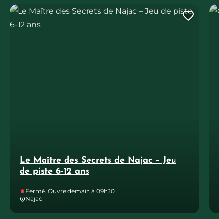
Le Maître des Secrets de Najac – Jeu de piste 6-12 ans
Or
Ajout
Le Maître des Secrets de Najac – Jeu
de piste 6-12 ans
Fermé. Ouvre demain à 09h30
Najac