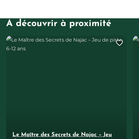
À découvrir à proximité
Le Maître des Secrets de Najac – Jeu de piste 6-12 ans
Or
Ajout
Le Maître des Secrets de Najac – Jeu