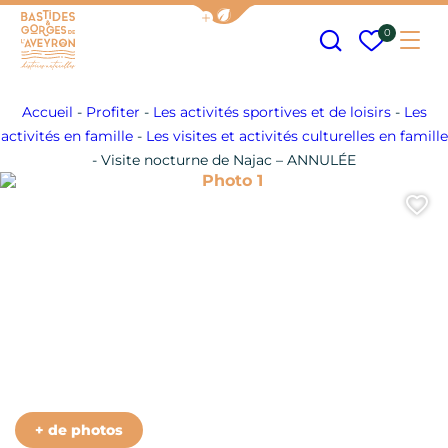
Afficher la barre de navigation
Recherche
Mes fav
0
Me
Bastides et Gorges de l&#039;Aveyron
Accueil
-
Profiter
-
Les activités sportives et de loisirs
-
Les
activités en famille
-
Les visites et activités culturelles en famille
-
Visite nocturne de Najac – ANNULÉE
Photo 1
A
+ de photos