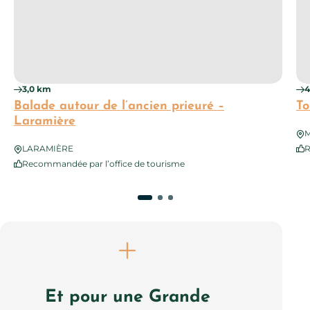
3,0 km
4
Balade autour de l’ancien prieuré –
To
Laramière
M
LARAMIÈRE
R
Recommandée par l’office de tourisme
Et pour une Grande