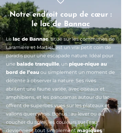
Notre endroit coup de cœur :
le lac de Bannac
Le
lac de Bannac
, situé sur les communes de
Laramière et Martiel, est un vrai petit coin de
paradis pour une escapade nature. Idéal pour
une
balade tranquille
, un
pique-nique au
bord de l’eau
ou simplement un moment de
détente à observer la nature. Ses rives
abritent une faune variée, avec oiseaux et
amphibiens, et les panoramas autour du lac
offrent de superbes vues sur les plateaux et
vallons quercynois. Bonus : au lever ou au
coucher du soleil, les couleurs sur l’eau
deviennent tout simplement
magiques
!