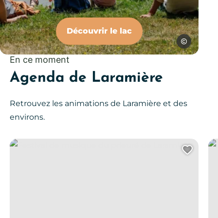
Découvrir le lac
©Studio Herr
En ce moment
Agenda de Laramière
Retrouvez les animations de Laramière et des
environs.
Festival de musique du prieuré de Laramière
Je 
Ajout