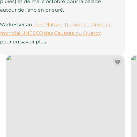
pluies) et de mai à octobre pour la balade
autour de l’ancien prieuré.
S’adresser au
Parc Naturel Régional – Géoparc
mondial UNESCO des Causses du Quercy
pour en savoir plus.
Balade autour de l’ancien prieuré – Laramière
Tou
Ajout