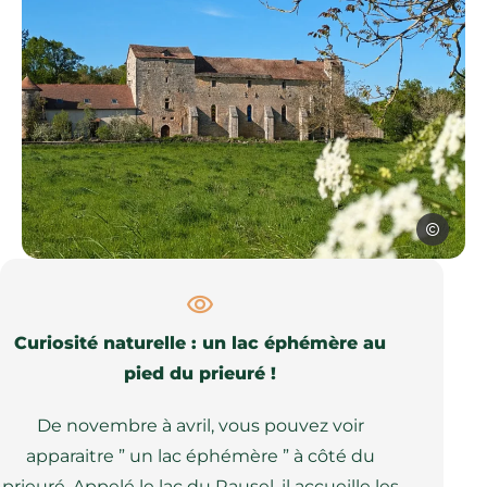
SPL Ouest
Prieuré de Laramière, © SPL Ouest Aveyron Tourisme
Curiosité naturelle : un lac éphémère au
pied du prieuré !
De novembre à avril, vous pouvez voir
apparaitre ” un lac éphémère ” à côté du
prieuré. Appelé le lac du Rausel, il accueille les