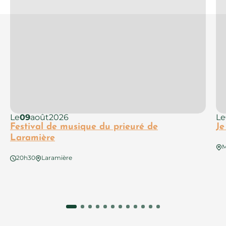
Le
09
août
2026
Le
Festival de musique du prieuré de
Je
Laramière
M
20h30
Laramière