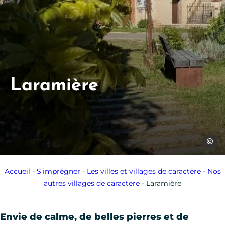
Laramière
SPL Ou
Accueil
-
S’imprégner
-
Les villes et villages de caractère
-
Nos
autres villages de caractère
-
Laramière
Envie de calme, de belles pierres et de