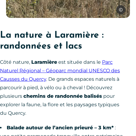
SPL Ouest
Caselle à Laramière, © SPL Ouest Aveyron Tourisme
La nature à Laramière :
randonnées et lacs
Côté nature,
Laramière
est située dans le
Parc
Naturel Régional – Géoparc mondial UNESCO des
Causses du Quercy
. De grands espaces naturels à
parcourir à pied, à vélo ou à cheval ! Découvrez
plusieurs
chemins de randonnée balisés
pour
explorer la faune, la flore et les paysages typiques
du Quercy.
Balade autour de l’ancien prieuré – 3 km*
: