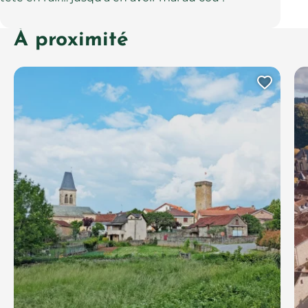
À proximité
Ajout