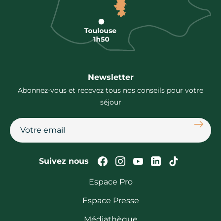
Newsletter
Abonnez-vous et recevez tous nos conseils pour votre
séjour
S'abon
Suivez-nous sur Faceb
Suivez-nous sur In
Suivez-nous su
Suivez-nous
Suivez-n
Suivez nous
Espace Pro
Espace Presse
Médiathèque