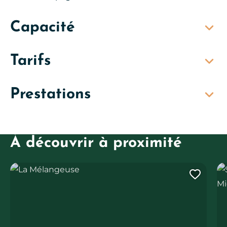
Capacité
Tarifs
Prestations
À découvrir à proximité
La Mélangeuse
Soi
Ajout