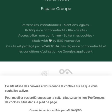
Espace Groupe
Partenaires institutionnels
-
Mentions légales
-
Politique de confidentialité
-
Plan de site
-
Accessibilité : non conforme
-
Éditer mes cookies
-
Made with
by
IRIS Interactive
Ce site est protégé par reCAPTCHA. Les
règles de confidentialité
et
les
conditions d'utilisation
de Google s'appliquent.
Ce site utilise des cookies et vous donne le contrôle sur ce que vous
souhaitez activer.
Pour modifier vos préférences par la suite, cliquez sur le lien 'Préférences
de cookies' situé dans le pied de page.
Consentements certifiés par