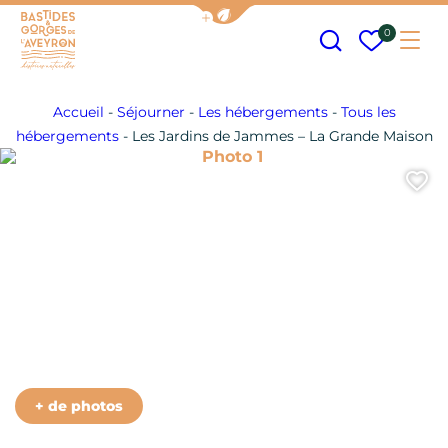
Afficher la barre de navigation
Recherche
Mes fav
0
Me
Bastides et Gorges de l&#039;Aveyron
Accueil
-
Séjourner
-
Les hébergements
-
Tous les
hébergements
-
Les Jardins de Jammes – La Grande Maison
Photo 1
A
Photo 6
Photo 7
Photo 8
Photo 9
Photo 10
+ de photos