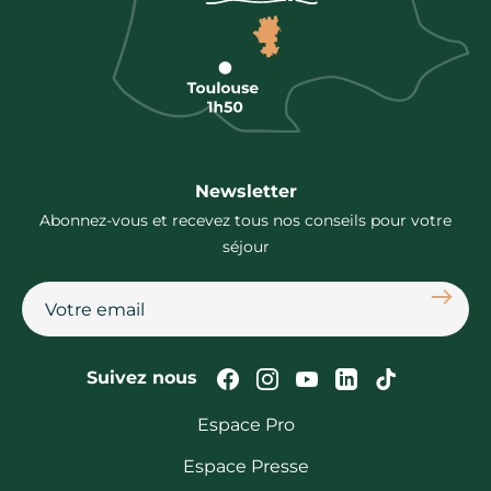
Newsletter
Abonnez-vous et recevez tous nos conseils pour votre
séjour
S'abon
Suivez-nous sur Faceb
Suivez-nous sur In
Suivez-nous su
Suivez-nous
Suivez-n
Suivez nous
Espace Pro
Espace Presse