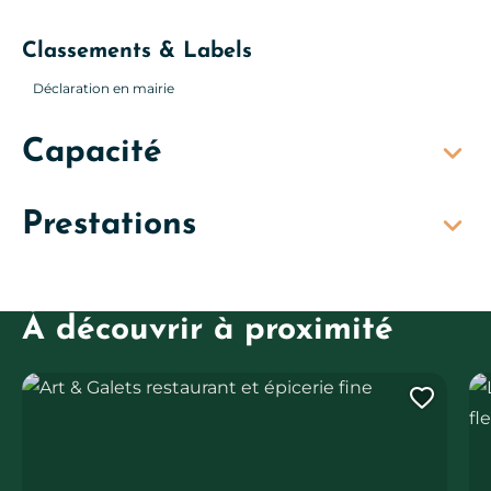
Classements & Labels
Déclaration en mairie
Capacité
Prestations
À découvrir à proximité
Art & Galets restaurant et épicerie fine
Les
Ajout