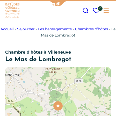
Afficher la barre de navigation
Recherche
Mes fav
0
Me
Bastides et Gorges de l&#039;Aveyron
Accueil
-
Séjourner
-
Les hébergements
-
Chambres d’hôtes
-
Le
Mas de Lombregot
Chambre d'hôtes
à Villeneuve
Le Mas de Lombregot