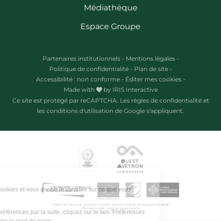
Médiathèque
Espace Groupe
Partenaires institutionnels
-
Mentions légales
-
Politique de confidentialité
-
Plan de site
-
Accessibilité : non conforme
-
Éditer mes cookies
-
Made with
by
IRIS Interactive
Ce site est protégé par reCAPTCHA. Les
règles de confidentialité
et
les
conditions d'utilisation
de Google s'appliquent.
Ce site utilise des cookies et vous donne le contrôle sur ce que vous
souhaitez activer.
Pour modifier vos préférences par la suite, cliquez sur le lien 'Préférences
de cookies' situé dans le pied de page.