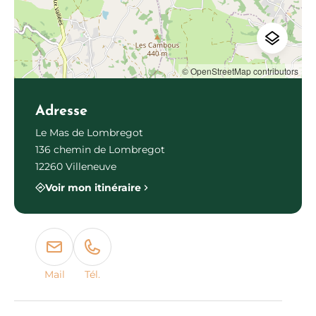
© OpenStreetMap contributors
Adresse
Le Mas de Lombregot
136 chemin de Lombregot
12260 Villeneuve
Voir mon itinéraire
Mail
Tél.