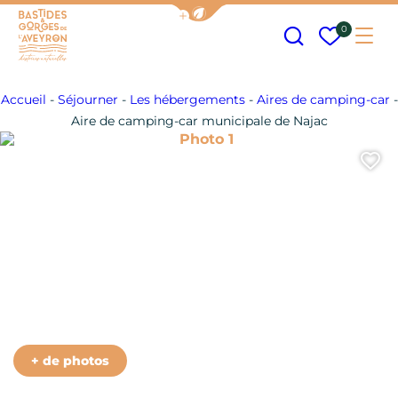
Afficher la barre de navigation
Recherche
Mes fav
0
Me
Bastides et Gorges de l&#039;Aveyron
Accueil
-
Séjourner
-
Les hébergements
-
Aires de camping-car
-
Aire de camping-car municipale de Najac
Photo 1
A
+ de photos