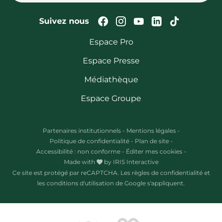
Suivez-nous sur Faceb
Suivez-nous sur In
Suivez-nous su
Suivez-nous
Suivez-n
Suivez nous
Espace Pro
Espace Presse
Médiathèque
Espace Groupe
Partenaires institutionnels
-
Mentions légales
-
Politique de confidentialité
-
Plan de site
-
Accessibilité : non conforme
-
Éditer mes cookies
-
Made with
by
IRIS Interactive
Ce site est protégé par reCAPTCHA. Les
règles de confidentialité
et
les
conditions d'utilisation
de Google s'appliquent.