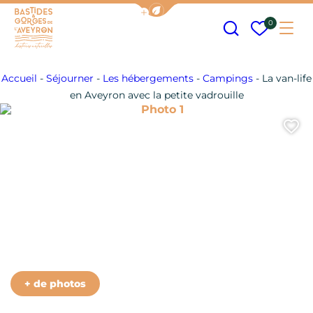
Afficher la barre de navigation
Recherche
Mes fav
0
Me
Bastides et Gorges de l&#039;Aveyron
Accueil
-
Séjourner
-
Les hébergements
-
Campings
-
La van-life
en Aveyron avec la petite vadrouille
Photo 1
A
Photo 6
Photo 7
Photo 8
+ de photos