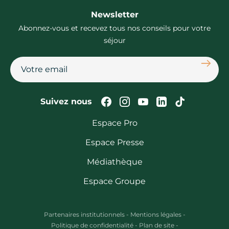
Newsletter
Abonnez-vous et recevez tous nos conseils pour votre
séjour
S'abon
Suivez-nous sur Faceb
Suivez-nous sur In
Suivez-nous su
Suivez-nous
Suivez-n
Suivez nous
Espace Pro
Espace Presse
Médiathèque
Espace Groupe
Partenaires institutionnels
-
Mentions légales
-
Politique de confidentialité
-
Plan de site
-