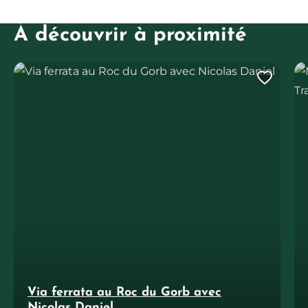
À découvrir à proximité
Via ferrata au Roc du Gorb avec Nicolas Daniel
Min
Ajout
Via ferrata au Roc du Gorb avec
Nicolas Daniel