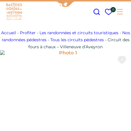
Afficher la barre de navigation
Recherche
Mes fav
0
Me
Bastides et Gorges de l&#039;Aveyron
Accueil
-
Profiter
-
Les randonnées et circuits touristiques
-
Nos
randonnées pédestres
-
Tous les circuits pédestres
-
Circuit des
fours à chaux – Villeneuve d’Aveyron
Photo 1
A