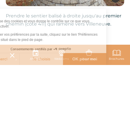
Prendre le sentier balisé à droite jusqu'au premier
Ce site utilise des cookies et vous donne le contrôle sur ce que vous
chemin (cote 411) qui ramène vers Villeneuve.
souhaitez activer.
Pour modifier vos préférences par la suite, cliquez sur le lien 'Préférences
de cookies' situé dans le pied de page.
Consentements certifiés par
À découvrir à proximité
34°C
Non merci
Je choisis
OK pour moi
Agenda
Webcams
Boutique
Brochures
Villages de caractère / les joyaux du Moyen-âge
Iti
Axeptio consent
Plateforme de Gestion du Consentement : Personnalisez vos O
Ajout
Notre plateforme vous permet d'adapter et de gérer vos paramètr