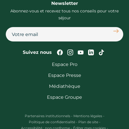
Newsletter
Abonnez-vous et recevez tous nos conseils pour votre
séjour
S'abon
Suivez-nous sur Faceb
Suivez-nous sur In
Suivez-nous su
Suivez-nous
Suivez-n
Suivez nous
Espace Pro
Espace Presse
Médiathèque
Espace Groupe
Partenaires institutionnels
-
Mentions légales
-
Politique de confidentialité
-
Plan de site
-
Accessibilité : non conforme
-
Éditer mes cookies
-