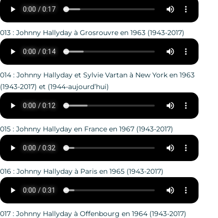
013 : Johnny Hallyday à Grosrouvre en 1963 (1943-2017)
014 : Johnny Hallyday et Sylvie Vartan à New York en 1963
(1943-2017) et (1944-aujourd’hui)
015 : Johnny Hallyday en France en 1967 (1943-2017)
016 : Johnny Hallyday à Paris en 1965 (1943-2017)
017 : Johnny Hallyday à Offenbourg en 1964 (1943-2017)