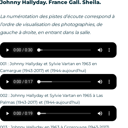
Johnny Hallyday. France Gall. Sheila.
La numérotation des pistes d’écoute correspond à
l’ordre de visualisation des photographies, de
gauche à droite, en entrant dans la salle.
001 : Johnny Hallyday et Sylvie Vartan en 1963 en
Camargue (1943-2017) et (1944-aujourd’hui)
002 : Johnny Hallyday et Sylvie Vartan en 1965 à Las
Palmas (1943-2017) et (1944-aujourd’hui)
003 : Johnny Hallyday en 1963 à Grosrouvre (1943-2017)