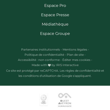
Espace Pro
Espace Presse
Médiathèque
Espace Groupe
Partenaires institutionnels
-
Mentions légales
-
Politique de confidentialité
-
Plan de site
-
Accessibilité : non conforme
-
Éditer mes cookies
-
Made with
by
IRIS Interactive
Ce site est protégé par reCAPTCHA. Les
règles de confidentialité
et
les
conditions d'utilisation
de Google s'appliquent.
Ce site utilise des cookies et vous donne le contrôle sur ce que vous
souhaitez activer.
Pour modifier vos préférences par la suite, cliquez sur le lien 'Préférences
de cookies' situé dans le pied de page.