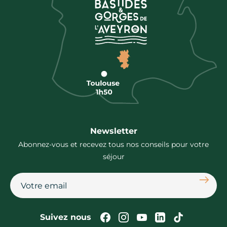
Newsletter
Abonnez-vous et recevez tous nos conseils pour votre
séjour
S'abon
Suivez-nous sur Faceb
Suivez-nous sur In
Suivez-nous su
Suivez-nous
Suivez-n
Suivez nous