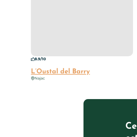
8.9/10
L’Oustal del Barry
Najac
Ce