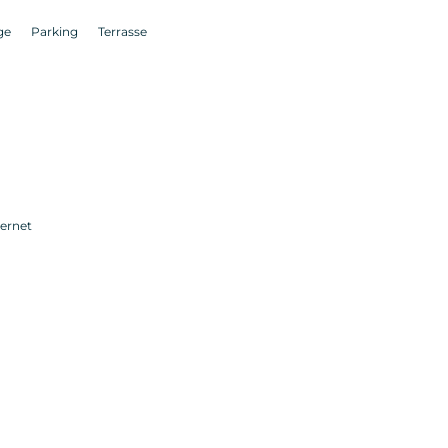
ge
Parking
Terrasse
ternet