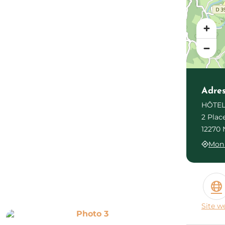
Adre
HÔTEL
2 Plac
12270 
Mon 
Site w
Photo 3