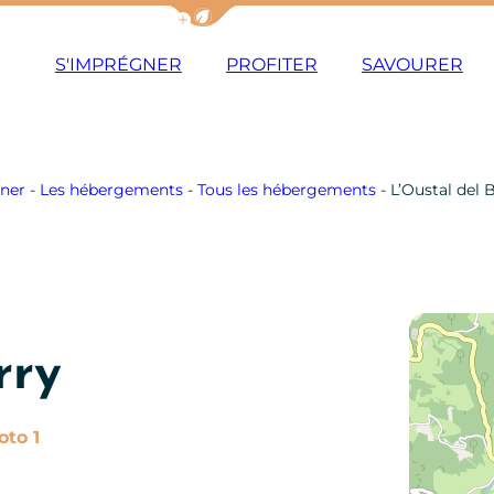
Afficher la barre de navigation du m
S'IMPRÉGNER
PROFITER
SAVOURER
ner
-
Les hébergements
-
Tous les hébergements
-
L’Oustal del 
rry
Photo 1