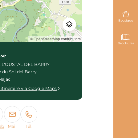
Boutique
© OpenStreetMap contributors
Brochures
sse
 L'OUSTAL DEL BARRY
e du Sol del Barry
Najac
itinéraire via Google Maps
eb
Mail
Tél.