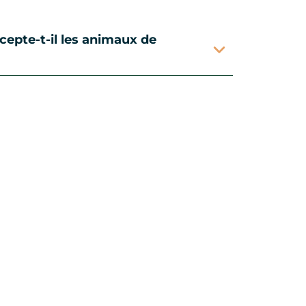
cepte-t-il les animaux de
uter cette page au carnet de voyage ?