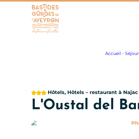
Bastides et Gorges de l&#039;Aveyron
Accueil
-
Séjour
3 étoiles
Hôtels, Hôtels – restaurant
à Najac
L'Oustal del Ba