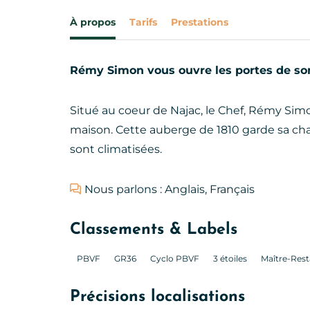
À propos
Tarifs
Prestations
Rémy Simon vous ouvre les portes de son
Situé au coeur de Najac, le Chef, Rémy Sim
maison. Cette auberge de 1810 garde sa ch
sont climatisées.
Nous parlons : Anglais, Français
Classements & Labels
PBVF
GR36
Cyclo PBVF
3 étoiles
Maître-Rest
Précisions localisations