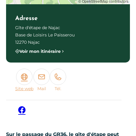
© OpenStreetMap contributors
Adresse
Gîte d'étape de Najac
Base de Loisirs Le Païsserou
12270 Najac
Voir mon itinéraire
Site web
Mail
Tél.
Facebook
Sur le passage du GR36, le gîte d'étape peut