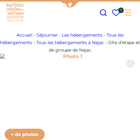
Afficher la barre de navigation
Recherche
Mes fav
0
Me
Bastides et Gorges de l&#039;Aveyron
Accueil
-
Séjourner
-
Les hébergements
-
Tous les
hébergements
-
Tous les hébergements à Najac
-
Gîte d’étape et
de groupe de Najac
Photo 1
A
+ de photos