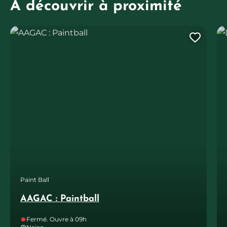
À découvrir à proximité
AAGAC : Paintball
Da
Ajout
Paint Ball
AAGAC : Paintball
Fermé. Ouvre à 09h