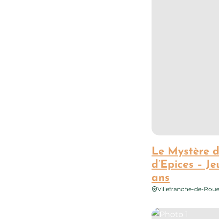
Le Mystère 
d’Epices – Je
ans
Villefranche-de-Rou
Photo 1