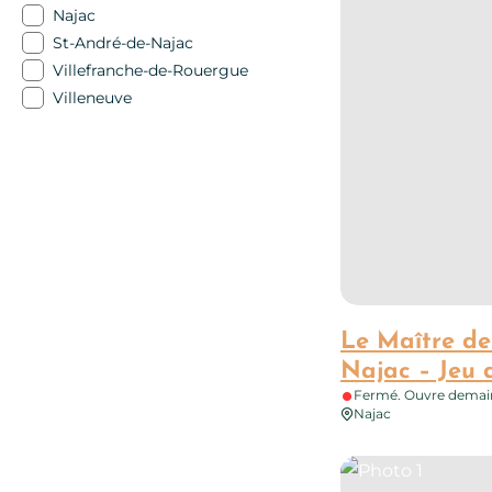
Najac
St-André-de-Najac
Villefranche-de-Rouergue
Villeneuve
Le Maître de
Najac – Jeu d
Fermé. Ouvre demai
Najac
Photo 1