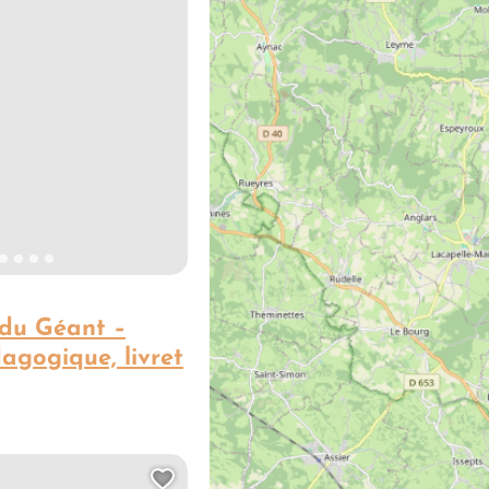
du Géant –
agogique, livret
Ajouter cette page au carn