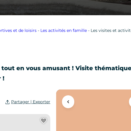
rtives et de loisirs
-
Les activités en famille
-
Les visites et activi
 tout en vous amusant ! Visite thématique,
 !
Partager | Exporter
Agrandir la carte
Ajouter cette page au carn