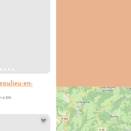
aulieu-en-
 à 10h
Ajouter cette page au carn