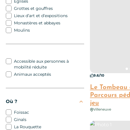
Eglises
Grottes et gouffres
Lieux d’art et d’expositions
Monastères et abbayes
Moulins
Accessible aux personnes à
mobilité réduite
Animaux acceptés
9.6/10
Le Tombeau 
Parcours péd
Où ?
jeu
Villeneuve
Foissac
Ginals
Photo 1
La Rouquette