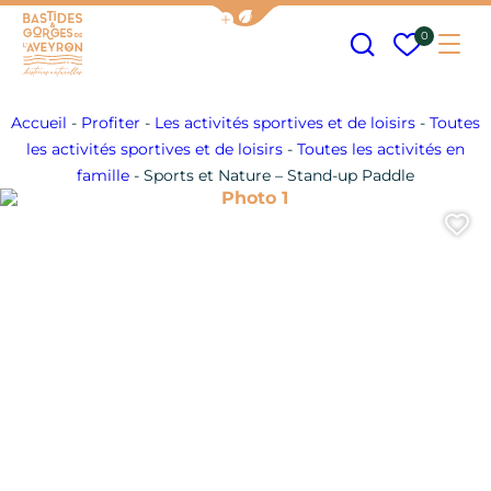
Afficher la barre de navigation
Recherche
Mes fav
0
Me
Bastides et Gorges de l&#039;Aveyron
Accueil
-
Profiter
-
Les activités sportives et de loisirs
-
Toutes
les activités sportives et de loisirs
-
Toutes les activités en
famille
-
Sports et Nature – Stand-up Paddle
Photo 1
A