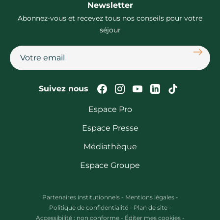
Newsletter
Abonnez-vous et recevez tous nos conseils pour votre
séjour
S'abon
Suivez-nous sur Faceb
Suivez-nous sur In
Suivez-nous su
Suivez-nous
Suivez-n
Suivez nous
Espace Pro
Espace Presse
Médiathèque
Espace Groupe
Partenaires institutionnels
-
Mentions légales
-
Politique de confidentialité
-
Plan de site
-
Accessibilité : non conforme
-
Éditer mes cookies
-