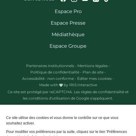
Espace Pro
Espace Presse
Médiathèque
Espace Groupe
Partenaires institutionnels
-
Mentions légales
-
Politique de confidentialité
-
Plan de site
-
Accessibilité : non conforme
-
Éditer mes cookies
-
Made with
by
IRIS Interactive
Ce site est protégé par reCAPTCHA. Les
règles de confidentialité
et
les
conditions d'utilisation
de Google s'appliquent.
Ce site utilise des cookies et vous donne le contrôle sur ce que vous
souhaitez activer.
Pour modifier vos préférences par la suite, cliquez sur le lien 'Préférences