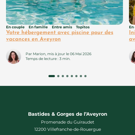
En couple
En famille
Entre amis
Topitos
En
Votre hébergement avec piscine pour des
In
vacances en Aveyron
av
Par Marion, mis à jour le 06 Mai 2026
Temps de lecture : 3 min.
Bastides & Gorges de l’Aveyron
Promenade du Guiraudet
12200 Villefranche-de-Rouergue