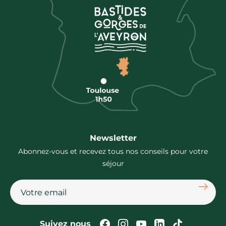
Newsletter
Abonnez-vous et recevez tous nos conseils pour votre
séjour
S'abon
Suivez-nous sur Faceb
Suivez-nous sur In
Suivez-nous su
Suivez-nous
Suivez-n
Suivez nous