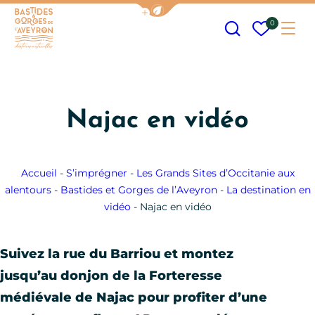
Afficher la barre de navigation
Recherche
Mes fav
0
Me
Bastides et Gorges de l&#039;Aveyron
Najac en vidéo
Accueil
-
S’imprégner
-
Les Grands Sites d’Occitanie aux
alentours
-
Bastides et Gorges de l’Aveyron
-
La destination en
vidéo
-
Najac en vidéo
Suivez la rue du Barriou et montez
jusqu’au donjon de la Forteresse
médiévale de Najac pour profiter d’une