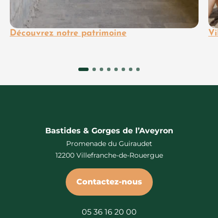
Découvrez notre patrimoine
Vi
Bastides & Gorges de l’Aveyron
Promenade du Guiraudet
12200 Villefranche-de-Rouergue
Contactez-nous
05 36 16 20 00