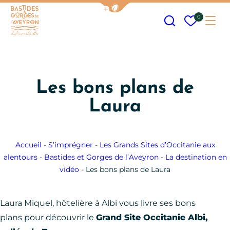
Afficher la barre de navigation
Recherche
Mes fav
0
Me
Bastides et Gorges de l&#039;Aveyron
Les bons plans de
Laura
Accueil
-
S’imprégner
-
Les Grands Sites d’Occitanie aux
alentours
-
Bastides et Gorges de l’Aveyron
-
La destination en
vidéo
-
Les bons plans de Laura
Laura Miquel, hôtelière à Albi vous livre ses bons
plans pour découvrir le
Grand Site Occitanie Albi,