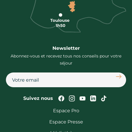
Newsletter
Abonnez-vous et recevez tous nos conseils pour votre
séjour
S'abon
Suivez-nous sur Faceb
Suivez-nous sur In
Suivez-nous su
Suivez-nous
Suivez-n
Suivez nous
Espace Pro
Espace Presse