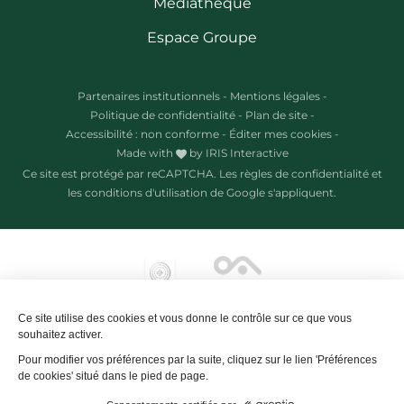
Médiathèque
Espace Groupe
Partenaires institutionnels
-
Mentions légales
-
Politique de confidentialité
-
Plan de site
-
Accessibilité : non conforme
-
Éditer mes cookies
-
Made with
by
IRIS Interactive
Ce site est protégé par reCAPTCHA. Les
règles de confidentialité
et
les
conditions d'utilisation
de Google s'appliquent.
Ce site utilise des cookies et vous donne le contrôle sur ce que vous
souhaitez activer.
Pour modifier vos préférences par la suite, cliquez sur le lien 'Préférences
de cookies' situé dans le pied de page.